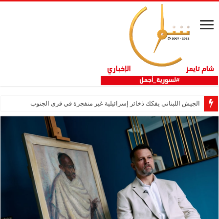
الجيش اللبناني يفكك ذخائر إسرائيلية غير منفجرة في قرى الجنوب