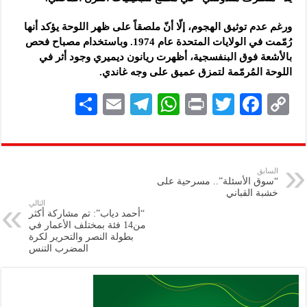
ورغم عدم توثيق الهجوم، إلّا أنّ ملصقاً على ظهر اللوحة يؤكد أنها
رُمّمت في الولايات المتحدة عام 1974. وباستخدام مصباح فحص
بالأشعة فوق البنفسجية، أظهرت ريانون ديميري وجود أثر في
اللوحة المُرمّمة لتمزق عميق على وجه غاندي.
S
E
Te
W
P
T
F
C
h
m
le
h
ri
wi
ac
o
ar
ai
gr
at
nt
tt
eb
p
e
l
a
s
er
oo
y
السابق
“سوق الأسئلة”.. مسرحية على
m
A
k
Li
خشبة القباني
التالي
p
n
“أحمد دياب”: تم مشاركة أكثر
من14 فئة بمختلف الأعمار في
p
k
بطولة النصر والتحرير لكرة
المضرب التنس