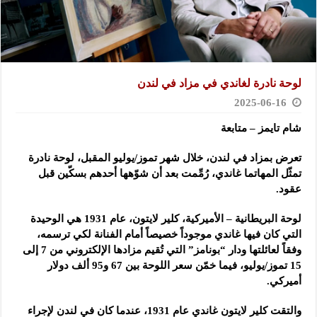
لوحة نادرة لغاندي في مزاد في لندن
2025-06-16
شام تايمز – متابعة
تعرض بمزاد في لندن، خلال شهر تموز/يوليو المقبل، لوحة نادرة
تمثّل المهاتما غاندي، رُمِّمت بعد أن شوّهها أحدهم بسكّين قبل
عقود.
لوحة البريطانية – الأميركية، كلير لايتون، عام 1931 هي الوحيدة
التي كان فيها غاندي موجوداً خصيصاً أمام الفنانة لكي ترسمه،
وفقاً لعائلتها ودار “بونامز” التي تُقيم مزادها الإلكتروني من 7 إلى
15 تموز/يوليو، فيما خمّن سعر اللوحة بين 67 و95 ألف دولار
أميركي.
والتقت كلير لايتون غاندي عام 1931، عندما كان في لندن لإجراء