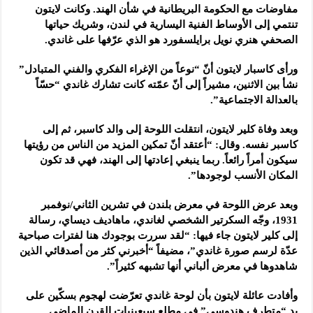
مفاوضات مع الحكومة البريطانية في شأن الهند. وكانت لايتون
تنتمي إلى الأوساط الفنية اليسارية في لندن، وشريك حياتها
الصحفي هنري نويل برايلسفورد هو الذي عرّفها على غاندي.
ورأى كاسبار لايتون أنّ “نوعاً من الإغراء الفكري والفني المتبادل”
نشأ بين الاثنين، مشيراً إلى أنّ عمّته كانت تشارك غاندي “حسّاً
بالعدالة الاجتماعية”.
وبعد وفاة كلير لايتون، انتقلت اللوحة إلى والد كاسبر، ثم إلى
كاسبر نفسه. وقال: “أعتقد أنّ تمكين المزيد من الناس من رؤيتها
سيكون أمراً رائعاً. ربما ينبغي إعادتها إلى الهند، فهي قد تكون
المكان الأنسب لوجودها”.
وبعد عرض اللوحة في معرض بلندن في تشرين الثاني/نوفمبر
1931، وجّه السكرتير الشخصي لغاندي، ماهاديف ديساي، رسالة
إلى كلير لايتون جاء فيها: “لقد سررت بوجودك هنا لفترات صباحية
عدّة لرسم صورة غاندي”، مضيفاً “أخبرني كثر من أصدقائي الذين
شاهدوها في معرض ألباني أنها تشبهه كثيراً”.
وأفادت عائلة لايتون بأن لوحة غاندي تعرّضت لهجوم بسكّين على
يد “متطرف هندوسي” في مطلع سبعينيات القرن الماضي.