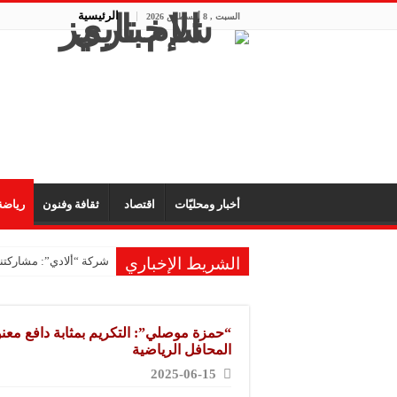
الرئيسية
السبت , 8 أغسطس 2026
أخبار ومحليّات
اقتصاد
ثقافة وفنون
رياض
الشريط الإخباري
شركة “ألادي”: مشاركتنا
شركة “أوبيكو” للبلاست
مشروع “رونق مهنا”: ال
“حمزة موصلي”: التكريم بمثابة دافع معنوي
معمل “أكسجين نبك”: ال
المحافل الرياضية
2025-06-15
شركة “ريبال”: شاركنا 