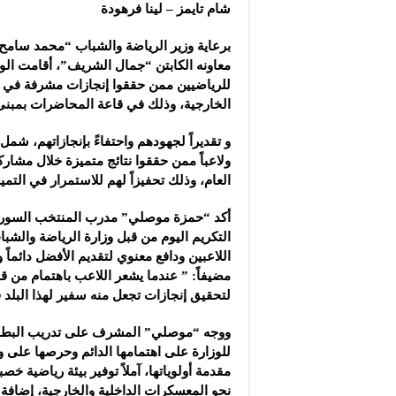
مجموعة “عمر الطيب ال
شام تايمز – لينا فرهودة
موقع “نيوز بيردز”: مشا
برعاية وزير الرياضة والشباب “محمد سام
شركة “قمم الجودة للمع
معاونه الكابتن “جمال الشريف”، أقامت الوزار
للرياضيين ممن حققوا إنجازات مشرفة في ا
الخارجية، وذلك في قاعة المحاضرات بمبنى
ولاعباً ممن حققوا نتائج متميزة خلال مشاركا
العام، وذلك تحفيزاً لهم للاستمرار في التميز
أكد “حمزة موصلي” مدرب المنتخب السوري 
التكريم اليوم من قبل وزارة الرياضة والشبا
اللاعبين ودافع معنوي لتقديم الأفضل دائماً و
مضيفاً: ” عندما يشعر اللاعب باهتمام من قب
لتحقيق إنجازات تجعل منه سفير لهذا البلد 
ووجه “موصلي” المشرف على تدريب البطل
للوزارة على اهتمامها الدائم وحرصها على و
مقدمة أولوياتها، آملاً توفير بيئة رياضية خص
نحو المعسكرات الداخلية والخارجية، إضافة