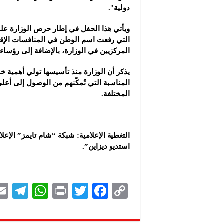
دولية”.
ويأتي هذا الحفل في إطار حرص الوزارة على 
التي رفعت اسم الوطن في المنافسات الإقل
المركزيين في الوزارة، بالإضافة إلى رؤساء ا
يذكر أن الوزارة منذ تأسيسها تولي أهمية خا
المناسبة التي تُمكّنهم من الوصول إلى أعل
المختلفة.
التغطية الإعلامية: شبكة “شام تايمز” الإع
استديو ديزاين”.
Te
W
P
T
F
C
le
h
ri
wi
ac
o
gr
at
nt
tt
eb
p