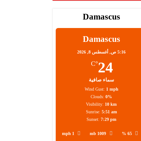
Damascus
Damascus
5:16 ص,
أغسطس 8, 2026
24
°C
سماء صافية
Wind Gust:
1 mph
Clouds:
0%
Visibility:
10 km
Sunrise:
5:51 am
Sunset:
7:29 pm
1 mph
1009 mb
65 %