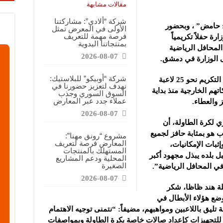
قابضة”: المعرض يشكل فرصة للقاء أصحاب الاختصاص وصناع القرار
مقالات مشابهة
ركتنا في المعرض تهدف إلى الترويج للموقع وتعزيز حضوره الإعلامي
شركة “ألادي”: مشاركتنا
ح حامض” ، وبحضور
الأولى في المعرض تمثل
دات الصناعية”: شاركنا بالمعرض لدعم مرحلة إعادة الإعمار في سوريا
فرصة مهمة للتعريف
ة حفلاً تكريمياً
بمنتجاتنا اليدوية
لمحافل الرياضية
2026-08-07
 الوزارة في دمشق.
شركة “أوبيكو” للبلاستيك:
و تقديراً لجهودهم واحتفاءً بإنجازاتهم، شمل التكريم نحو 25 لاعبة
نهدف لتعزيز حضورنا في
تهم الخارجية منذ بداية
السوق السوري وجذب
عملاء جدد عبر المعارض
 والعطاء.
2026-08-07
لكرة الطاولة، أن
ب هو بمثابة حافز لجميع
مشروع “رونق مهنا”:
المعارض فرصة لتعريف
إثبات الإمكانيات،
المستهلك بالمنتجات
ل بلده يبذل مجهود أكبر
المحلية ودعم المشاريع
الصغيرة
في المحافل الرياضية”.
2026-08-07
ة هند ظاظا، شكر
ضع هؤلاء الأبطال في
بة تليق باللاعبين ومواهبهم، مضيفاً: “نتمنى توجيه الاهتمام
 للتجهيزات كإعداد صالات خاصة بكرة الطاولة وبمواصفات