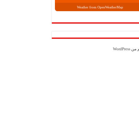
Weather from OpenWeatherMap
م من
WordPress