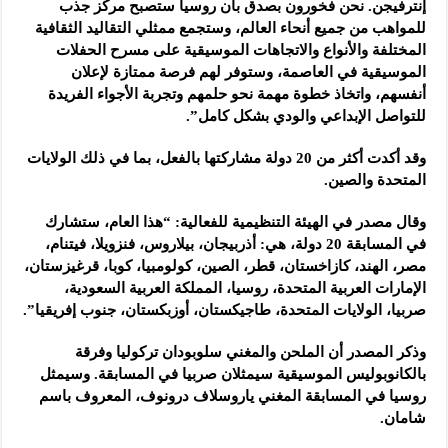
إنترفيجن. نحن فخورون بصدق بأن روسيا ستصبح مركز جذب
للمواهب من جميع أنحاء العالم، وستجمع ممثلي التقاليد الثقافية
المختلفة والأنواع والاتجاهات الموسيقية على مسرح الحفلات
الموسيقية في العاصمة، وستوفر لهم فرصة ممتازة لإعلان
أنفسهم، واتخاذ خطوة مهمة نحو حلمهم وتجربة الأجواء الفريدة
للتواصل الإبداعي والودي بشكل كامل”.
وقد أكدت أكثر من 20 دولة مشاركتها بالفعل، بما في ذلك الولايات
المتحدة والصين.
وقال مصدر في الهيئة التنظيمية للفعالية: “هذا العام، ستشارك
في المسابقة 20 دولة، هي: أذربيجان، بيلاروس، فنزويلا، فيتنام،
مصر، الهند، كازاخستان، قطر، الصين، كولومبيا، كوبا، قرغيزستان،
الإمارات العربية المتحدة، روسيا، المملكة العربية السعودية،
صربيا، الولايات المتحدة، طاجيكستان، أوزبكستان، جنوب إفريقيا”.
وذكر المصدر أن الملحن والمغني سلوبودان تركوليا وفرقة
بالكانوبوليس الموسيقية سيمثلان صربيا في المسابقة. وسيمثل
روسيا في المسابقة المغني ياروسلاف درونوف، المعروف باسم
شامان.