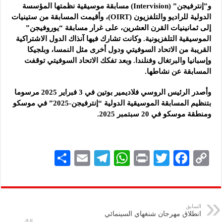
و”إنترفيجن” (Intervision) مسابقة موسيقية نظمتها المؤسسة
الدولية للراديو والتلفزيون (OIRT)، وأقيمت المسابقة من ستينيات
إلى ثمانينيات القرن العشرين، على غرار مسابقة “يوروفيجن”
الموسيقية التلفزيونية. وكانت تشارك فيها آنذاك الدول الاشتراكية
القريبة من الاتحاد السوفيتي ودول أخرى مثل النمسا، وبلجيكا
وإسبانيا والبرتغال وفنلندا. وبعد تفكك الاتحاد السوفيتي توقفت
المسابقة عن نشاطها.
وأصدر الرئيس الروسي فلاديمير بوتين في 3 فبراير 2025 مرسوما
بتنظيم المسابقة الموسيقية الدولية “إنترفيجن-2025” في موسكو
ومنطقة موسكو في 20 سبتمبر 2025.
S
E
Te
W
P
T
F
C
h
m
le
h
ri
wi
ac
o
ar
ai
gr
at
nt
tt
eb
p
e
l
a
s
er
oo
y
السابق
انطلاق مهرجان شنغهاي السينمائي
m
A
k
Li
التالي