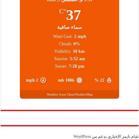
37
°C
سماء صافية
Wind Gust:
2 mph
Clouds:
0%
Visibility:
10 km
Sunrise:
5:52 am
Sunset:
7:28 pm
2 mph
1006 mb
22 %
Weather from OpenWeatherMap
شام تايمز الإخباري بدعم من
WordPress