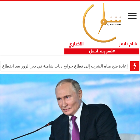
إعادة ضخ مياه الشرب إلى قطاع حوايج ذياب شامية في دير الزور بعد انقطاع دام 12 عا