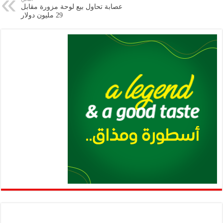
عصابة تحاول بيع لوحة مزورة مقابل
p
n
29 مليون دولار
p
k