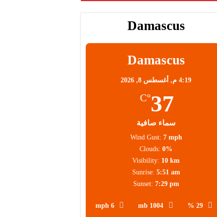
 عالية
Damascus
 العملاء
Damascus
4:19 م,
أغسطس 8, 2026
37
°C
سماء صافية
Wind Gust:
7 mph
Clouds:
0%
Visibility:
10 km
Sunrise:
5:51 am
Sunset:
7:29 pm
6 mph
1004 mb
29 %