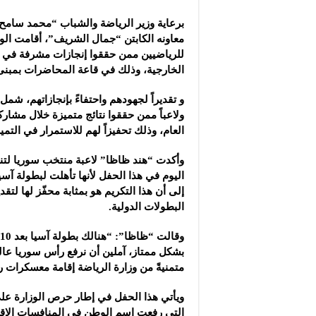
مشروع “شموع زينة”: ال
برعاية وزير الرياضة والشباب “محمد سام
مجموعة “العملاق” الصن
معاونه الكابتن “جمال الشريف”، أقامت الوزار
شركة “دلجين قلب الحيا
للرياضيين ممن حققوا إنجازات مشرفة في ا
الخارجية، وذلك في قاعة المحاضرات بمبنى
ولاعباً ممن حققوا نتائج متميزة خلال مشاركا
العام، وذلك تحفيزاً لهم للاستمرار في التميز
وأكدت “هند ظاظا” لاعبة منتخب سوريا لتنس
اليوم في هذا الحفل لأنها تأهلت لبطولة آسي
إلى أن هذا التكريم هو بمثابة محفّز لها لتق
البطولات الدولية.
بشكل ممتاز، آملين أن نرفع رأس سوريا عالياً 
متمنيةً من وزارة الرياضة إقامة معسكرات ر
ويأتي هذا الحفل في إطار حرص الوزارة على 
التي رفعت اسم الوطن في المنافسات الإقل