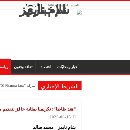
الرئيسية
السبت , 8 أغسطس 2026
أخبار ومحليّات
اقتصاد
ثقافة وفنون
رياض
الشريط الإخباري
شركة “SI Pharma Lux”: مشاركتنا في المعرض عززت التواصل مع الشركاء المحليين والدوليين
شركة صابون “الملك”: ا
مكتب “الأمانة” للتجهيز
“هند ظاظا”: تكريمنا بمثابة حافز لتقديم 
شركة “تاميكو”: مستمرون
2025-06-15
شركة “سيرال”: مشاركتنا
شام تايمز – محمد سالم