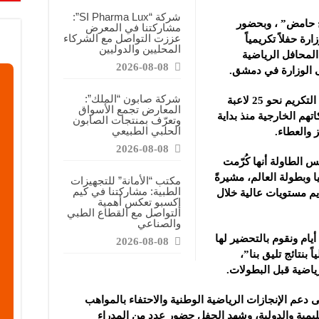
معارض فرصة للتواصل مع الشركات والتعريف بالمشاريع الصغيرة
شركة “SI Pharma Lux”:
ح حامض” ، وبحضور
مشاركتنا في المعرض
اعية: نسعى لتعزيز حضور منتجاتنا في السوق السورية وتقديم منتجات ذات قيمة وجودة
عززت التواصل مع الشركاء
ة حفلاً تكريمياً
المحليين والدوليين
ة”: معرض كيم إكسبو فرصة للتعريف بالمنتجات الطبيعية والوصول إلى شريحة أوسع من
لمحافل الرياضية
2026-08-08
 الوزارة في دمشق.
شركة صابون “الملك”:
و تقديراً لجهودهم واحتفاءً بإنجازاتهم، شمل التكريم نحو 25 لاعبة
المعارض تجمع الأسواق
تهم الخارجية منذ بداية
وتعرّف بمنتجات الصابون
الحلبي الطبيعي
 والعطاء.
2026-08-08
 الطاولة أنها كُرّمت
ا وبطولة العالم، مشيرةً
مكتب “الأمانة” للتجهيزات
الطبية: مشاركتنا في كيم
ديم مستويات عالية خلال
إكسبو تعكس أهمية
التواصل مع القطاع الطبي
والصناعي
وقالت “ظاظا”: “هنالك بطولة آسيا بعد 10 أيام ونقوم بالتحضير لها
2026-08-08
بنتائج تليق بنا”،
ياضية قبل البطولات.
دعم الإنجازات الرياضية الوطنية والاحتفاء بالمواهب
يمية والدولية، وشهد الحفل حضور عدد من المدراء