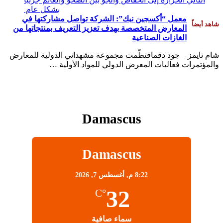
بشكل عام ‏
معمل “أكسجين نبك”: الشركة تواصل مشاركتها في
شاهد أيضاً
المعارض المتخصصة بهدف تعزيز التعريف بمنتجاتها من
الغازات الصناعية
شام تايمز – جود دقماقنظّمت مجموعة مشهداني الدولية للمعارض
والمؤتمرات فعاليات المعرض الدولي للمواد الأولية …
Damascus
Damascus
8:22 م,
أغسطس 7, 2026
32
°C
سماء صافية