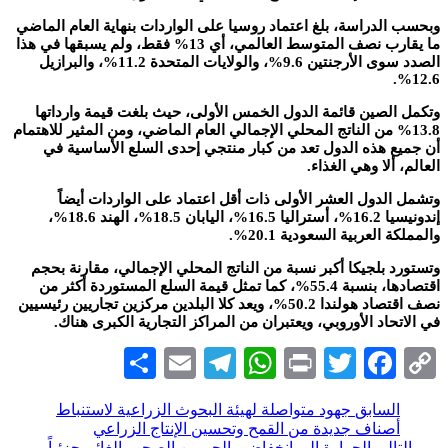
وبحسب الدراسة، بلغ اعتماد روسيا على الواردات بنهاية العام الماضي
ما يقارب نصف المتوسط ​​العالمي، أي 13% فقط، ولم يسبقها في هذا
الصدد سوى الأرجنتين 9.6%، والولايات المتحدة 11.2%، والبرازيل
12.6%.
وتكمل الصين قائمة الدول الخمس الأولى، حيث بلغت قيمة وارداتها
13.8% من الناتج المحلي الإجمالي العام الماضي، ومن المثير للاهتمام
أن جميع هذه الدول تعد من كبار منتجي إحدى السلع الأساسية في
العالم، ألا وهي الغذاء.
وتشمل الدول العشر الأولى ذات أقل اعتماد على الواردات أيضاً
إندونيسيا 16.2%، أستراليا 16.5%، اليابان 18.5%، الهند 18.6%،
والمملكة العربية السعودية 20.1%.
وتستورد بلجيكا أكبر نسبة من الناتج المحلي الإجمالي، مقارنة بحجم
اقتصادها، بنسبة 55.4%، كما تمثل قيمة السلع المستوردة أكثر من
نصف اقتصاد هولندا 50.2%، ويعد كلا البلدين مركزين تجاريين رئيسيين
في الاتحاد الأوروبي، ويعتبران من المراكز التجارية الكبرى هناك.
Share
Telegram
Email
WhatsApp
Print
Twitter
Facebook
Copy
Link
السابق
جهود متواصلة لهيئة البحوث الزراعية لاستنباط
أصناف جديدة من القمح وتحسين الإنتاج الزراعي
التالي
الحرارة إلى انخفاض والجو بين الصحو والغائم جزئياً