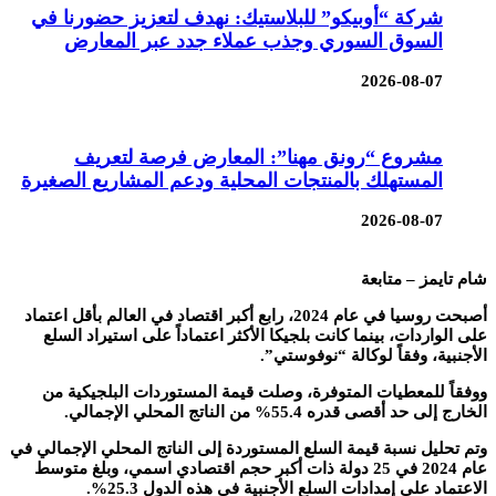
شركة “أوبيكو” للبلاستيك: نهدف لتعزيز حضورنا في
السوق السوري وجذب عملاء جدد عبر المعارض
2026-08-07
مشروع “رونق مهنا”: المعارض فرصة لتعريف
المستهلك بالمنتجات المحلية ودعم المشاريع الصغيرة
2026-08-07
شام تايمز – متابعة
أصبحت روسيا في عام 2024، رابع أكبر اقتصاد في العالم بأقل اعتماد
على الواردات، بينما كانت بلجيكا الأكثر اعتماداً على استيراد السلع
الأجنبية، وفقاً لوكالة “نوفوستي”.
ووفقاً للمعطيات المتوفرة، وصلت قيمة المستوردات البلجيكية من
الخارج إلى حد أقصى قدره 55.4% من الناتج المحلي الإجمالي.
وتم تحليل نسبة قيمة السلع المستوردة إلى الناتج المحلي الإجمالي في
عام 2024 في 25 دولة ذات أكبر حجم اقتصادي اسمي، وبلغ متوسط ​​
الاعتماد على إمدادات السلع الأجنبية في هذه الدول 25.3%.