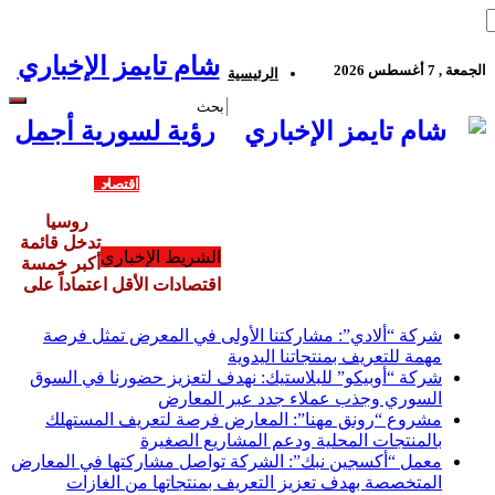
شام تايمز الإخباري
الجمعة , 7 أغسطس 2026
الرئيسية
رؤية لسورية أجمل
أخبار ومحليّات
اقتصاد
ثقافة وفنون
رياضة
منوعات
شراكة إعلامية
معارض متخصصة
روسيا
تغطيات خاصة
تدخل قائمة
الشريط الإخباري
أكبر خمسة
اقتصادات الأقل اعتماداً على
شركة “ألادي”: مشاركتنا الأولى في المعرض تمثل فرصة
مهمة للتعريف بمنتجاتنا اليدوية
شركة “أوبيكو” للبلاستيك: نهدف لتعزيز حضورنا في السوق
السوري وجذب عملاء جدد عبر المعارض
مشروع “رونق مهنا”: المعارض فرصة لتعريف المستهلك
بالمنتجات المحلية ودعم المشاريع الصغيرة
معمل “أكسجين نبك”: الشركة تواصل مشاركتها في المعارض
المتخصصة بهدف تعزيز التعريف بمنتجاتها من الغازات