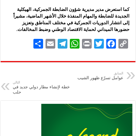
كما استعرض مدير مديرية شؤون الضابطة الجمركية، الهيكلية
الجديدة للضابطة والمهام المنفذة خلال الأشهر الماضية، مشيراً
إلى انتشار الدوريات الجمركية في مختلف المناطق وتعزيز
حضورها الميداني لحماية الاقتصاد الوطني وضبط المخالفات.
S
E
Te
W
P
T
F
C
h
m
le
h
ri
wi
ac
o
ar
ai
gr
at
nt
tt
eb
p
e
l
a
s
er
oo
y
السابق
عوامل تسرّع ظهور الشيب
m
A
k
Li
التالي
خطة لإنشاء مطار دولي جديد في
p
n
حلب
p
k