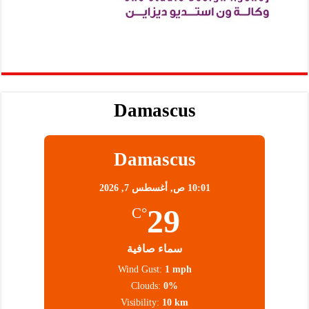
Damascus
Damascus
10:01 ص,
أغسطس 7, 2026
29
°C
سماء صافية
Wind Gust:
1 mph
Clouds:
0%
Visibility:
10 km