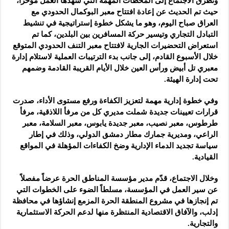
وتطرق الاجتماع إلى المحطات المهمة التي شهدها العمل مؤخراً،
حيث تم الحديث عن إعادة افتتاح معبر البوكمال الحدودي مع
العراق صباح اليوم، وهو ما يشكل خطوة إستراتيجية في تنشيط
التبادل التجاري وتيسير حركة المسافرين بين البلدين، كما تم
استعراض التحضيرات الجارية لافتتاح معبر التنف الحدودي المتوقع
خلال الأسبوع القادم، إلى جانب بدء الترتيبات العملية لاستلام إدارة
معبري تل أبيض ورأس العين خلال الأيام القريبة القادمة وضمهم
تحت إدارة الهيئة.
وفي خطوة إدارية مهمة لتعزيز الكفاءة ورفع مستوى الأداء، صدرت
قرارات تعيينات جديدة شملت مديري كل من مرفأ اللاذقية، مرفأ
طرطوس، معبر نصيب، معبر جديدة يابوس، معبر السلامة، معبر
الراعي، ومديرية جمارك مطار دمشق الدولي، وذلك في إطار
سياسة تجديد الدماء الإدارية وضخ الكفاءات المؤهلة في المواقع
القيادية.
وخلال الاجتماع، قدّم مدير مؤسسة المناطق الحرة عرضاً مفصلاً
عن سير العمل في المؤسسة، مسلطاً الضوء على الخطوات التي
تم إنجازها في مشروع المنطقة الحرة المزمع إنشاؤها في محافظة
إدلب، والآفاق الاقتصادية المنتظرة منها لدعم الحركة الاستثمارية
والتجارية.