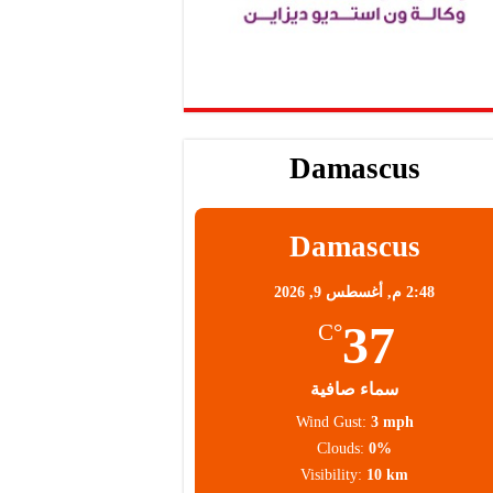
Damascus
Damascus
2:48 م,
أغسطس 9, 2026
37
°C
سماء صافية
Wind Gust:
3 mph
Clouds:
0%
Visibility:
10 km