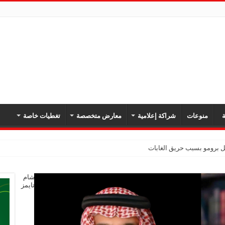
ة
منوعات
شراكة إعلامية
معارض متخصصة
تغطيات خاصة
بل برومو بسبب حريق الغابات
شام
تايمز