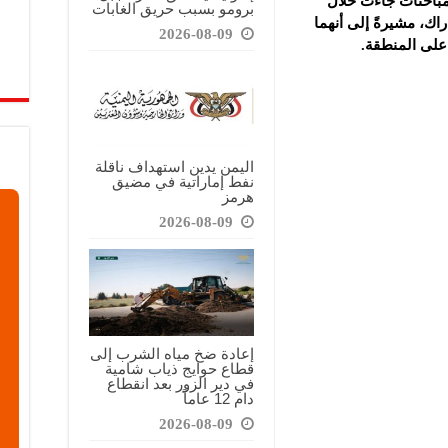
لمباحثات جاءت خلال
برومو بسبب حريق الغابات
راك، مشيرةً إلى أنهما
2026-08-09
 على المنطقة.
اليمن يدين استهداف ناقلة
نفط إماراتية في مضيق
هرمز
2026-08-09
إعادة ضخ مياه الشرب إلى
قطاع حوايج ذياب شامية
في دير الزور بعد انقطاع
دام 12 عاماً
2026-08-09