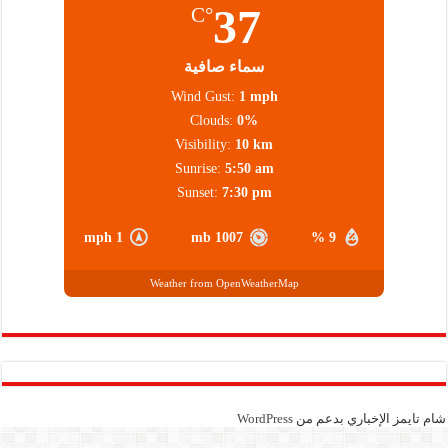
37
°C
سماء صافية
Wind Gust:
1 mph
Clouds:
0%
Visibility:
10 km
Sunrise:
5:50 am
Sunset:
7:30 pm
1 mph
1007 mb
9 %
Weather from OpenWeatherMap
شام تايمز الإخباري بدعم من
WordPress