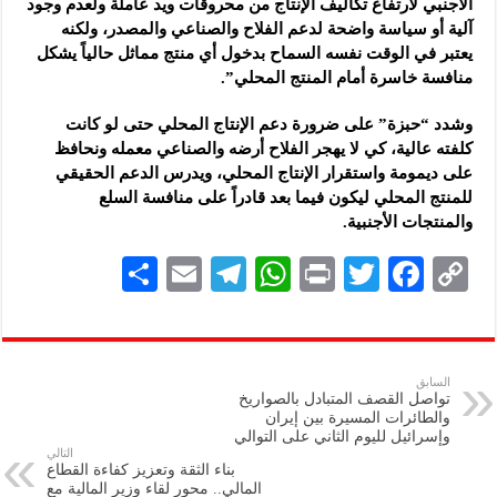
الأجنبي لارتفاع تكاليف الإنتاج من محروقات ويد عاملة ولعدم وجود
آلية أو سياسة واضحة لدعم الفلاح والصناعي والمصدر، ولكنه
يعتبر في الوقت نفسه السماح بدخول أي منتج مماثل حالياً يشكل
منافسة خاسرة أمام المنتج المحلي”.
وشدد “حبزة” على ضرورة دعم الإنتاج المحلي حتى لو كانت
كلفته عالية، كي لا يهجر الفلاح أرضه والصناعي معمله ونحافظ
على ديمومة واستقرار الإنتاج المحلي، ويدرس الدعم الحقيقي
للمنتج المحلي ليكون فيما بعد قادراً على منافسة السلع
والمنتجات الأجنبية.
S
E
Te
W
P
T
F
C
h
m
le
h
ri
wi
ac
o
ar
ai
gr
at
nt
tt
eb
p
e
l
a
s
er
oo
y
السابق
تواصل القصف المتبادل بالصواريخ
m
A
k
Li
والطائرات المسيرة بين إيران
وإسرائيل لليوم الثاني على التوالي
p
n
التالي
بناء الثقة وتعزيز كفاءة القطاع
p
k
المالي.. محور لقاء وزير المالية مع