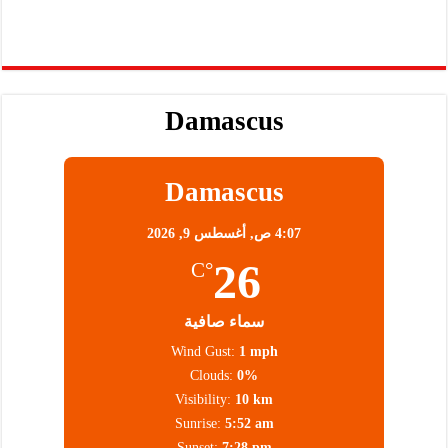
Damascus
Damascus
4:07 ص,
أغسطس 9, 2026
26
°C
سماء صافية
Wind Gust:
1 mph
Clouds:
0%
Visibility:
10 km
Sunrise:
5:52 am
Sunset:
7:28 pm