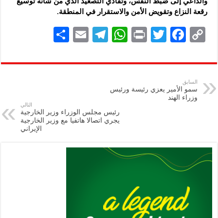
والداعي إلى ضبط النفس، وتفادي التصعيد الذي من شأنه توسيع
رقعة النزاع وتقويض الأمن والاستقرار في المنطقة.
S
E
Te
W
P
T
F
C
h
m
le
h
ri
wi
ac
o
ar
ai
gr
at
nt
tt
eb
p
e
l
a
s
er
oo
y
السابق
سمو الأمير يعزي رئيسة ورئيس
m
A
k
Li
وزراء الهند
التالي
p
n
رئيس مجلس الوزراء وزير الخارجية
يجري اتصالا هاتفيا مع وزير الخارجية
p
k
الإيراني