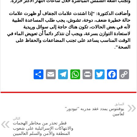
وتجنب أشعة الشمس المباشرة خلال ساعات النهار الأكثر حرارة.
وأضافت الدكتورة: “إذا اشتدت علامات الجفاف أو ظهرت علامات
حالة خطيرة ضعف، دوخة، تشوش، يجب طلب المساعدة الطبية
لأنه في بعض الحالات، تكون هناك حاجة إلى سوائل وريدية
لاستعادة التوازن بسرعة، ويجب أن نتذكر دائماً أن تعويض الماء في
الوقت المناسب يساعد على تجنب المضاعفات والحفاظ على
الصحة”.
S
E
Te
W
P
T
F
C
h
m
le
h
ri
wi
ac
o
ar
ai
gr
at
nt
tt
eb
p
e
l
a
s
er
oo
y
السابق
يوفنتوس يمدد عقد مدربه “تيودور”
m
A
k
Li
لعامين
التالي
p
n
قطر تحذر من مخاطر الهجمات
والانتهاكات الإسرائيلية على شعوب
p
k
المنطقة والأمن والسلم العالميين