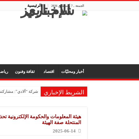
الرئيسية
الجمعة , 7 أغسطس 2026
أخبار ومحليّات
اقتصاد
ثقافة وفنون
رياض
الشريط الإخباري
شركة “ألادي”: مشاركتنا
شركة “أوبيكو” للبلاست
مشروع “رونق مهنا”: ال
هيئة المعلومات والحكومة الإلكترونية تح
معمل “أكسجين نبك”: ال
المنتحلة صفة الهيئة
2025-06-14
شركة “ريبال”: شاركنا 