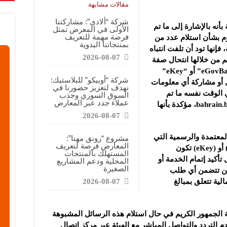
قابضة”: المعرض يشكل فرصة للقاء أصحاب الاختصاص وصناع القرار
مقالات مشابهة
ركتنا في المعرض تهدف إلى الترويج للموقع وتعزيز حضوره الإعلامي
شركة “ألادي”: مشاركتنا
بأنه بالإشارة إلى ما تم
الأولى في المعرض تمثل
دات الصناعية”: شاركنا بالمعرض لدعم مرحلة إعادة الإعمار في سوريا
فرصة مهمة للتعريف
وم بشأن استلام عدد من
بمنتجاتنا اليدوية
فإنها تود أن تلفت انتباه
2026-08-07
م من خلالها انتحال صفة
الهيئة باستخدام مسمياتها الرسمية “eGovBahrain” أو “eKey”
شركة “أوبيكو” للبلاستيك:
 أو مشاركة أي معلومات
نهدف لتعزيز حضورنا في
 الوقت نفسه ما تم
السوق السوري وجذب
عملاء جدد عبر المعارض
تداوله بشأن اختراق موقع البوابة الوطنية bahrain.bh، مؤكدة بأنها
2026-08-07
المعتمدة والرسمية التي
مشروع “رونق مهنا”:
المعارض فرصة لتعريف
تقوم بإرسالها تحت مسمى (eGovbahrain) أو (eKey) تكون
المستهلك بالمنتجات
أكيد إتمام الخدمة أو
المحلية ودعم المشاريع
الصغيرة
 لن تتضمن أي طلب
ية تتعلق بمبالغ
2026-08-07
ة الجمهور الكريم في حال استلام هذه الرسائل المشبوهة
م التردد والتواصل المباشر مع الهيئة عبر مركز اتصال