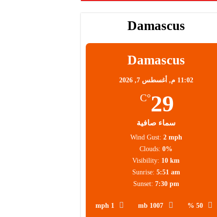
Damascus
Damascus
11:02 م,
أغسطس 7, 2026
29
°C
سماء صافية
Wind Gust:
2 mph
Clouds:
0%
Visibility:
10 km
Sunrise:
5:51 am
Sunset:
7:30 pm
1 mph
1007 mb
50 %