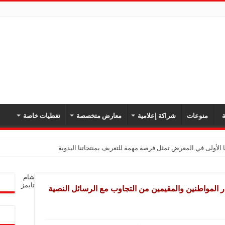
ة
منوعات
شراكة إعلامية
معارض متخصصة
تغطيات خاصة
 الأولى في المعرض تمثل فرصة مهمة للتعريف بمنتجاتنا اليدوية
يك: نهدف لتعزيز حضورنا في السوق السوري وجذب عملاء جدد عبر المعارض
شام
معارض فرصة لتعريف المستهلك بالمنتجات المحلية ودعم المشاريع الصغيرة
تايمز
ذر المواطنين والمقيمين من التجاوب مع الرسائل النصية
شركة تواصل مشاركتها في المعارض المتخصصة بهدف تعزيز التعريف بمنتجاتها من الغ
في المعرض للتوسع في السوق السورية ودعم الاقتصاد