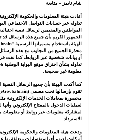
مجموعة “عمر الطيب ال
شام تايمز – متابعة
موقع “نيوز بيردز”: مشا
أفادت هيئة المعلومات والحكومة الإلكترونية 
شركة “قمم الجودة للمع
تداوله عبر حسابات التواصل الاجتماعي الي
المواطنين والمقيمين لرسائل نصية احتيالية، 
الجمهور الكريم بأن جميع هذه الرسائل قد ت
محذرة الجميع من التجاوب مع هذه الرسائل
أو بيانات شخصية عبر الروابط، كما نفت في
معلومة غير صحيحة.
كما أكدت الهيئة بأن جميع الرسائل النصية 
محصورة بمعاملات الخدمات الإلكترونية مثل ت
لعمليات الدخول بالمفتاح الإلكتروني وأنها
لمشاركة معلومات عبر روابط أو معلومات مال
الاسترداد.
ودعت هيئة المعلومات والحكومة الإلكتروني
أو كانت لديهم أي استفسارات متعلقة بها عد