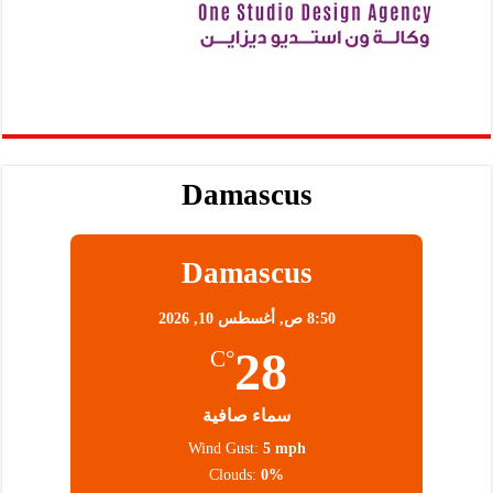
Damascus
Damascus
8:50 ص,
أغسطس 10, 2026
28
°C
سماء صافية
Wind Gust:
5 mph
Clouds:
0%