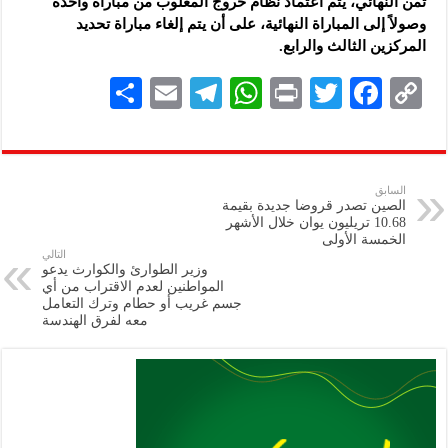
ثمن النهائي، يتم اعتماد نظام خروج المغلوب من مباراة واحدة
وصولاً إلى المباراة النهائية، على أن يتم إلغاء مباراة تحديد
المركزين الثالث والرابع.
S
E
Te
W
P
T
F
C
h
m
le
h
ri
wi
ac
o
ar
ai
gr
at
nt
tt
eb
p
e
l
a
s
er
oo
y
السابق
الصين تصدر قروضا جديدة بقيمة
m
A
k
Li
10.68 تريليون يوان خلال الأشهر
الخمسة الأولى
p
n
التالي
وزير الطوارئ والكوارث يدعو
p
k
المواطنين لعدم الاقتراب من أي
جسم غريب أو حطام وترك التعامل
معه لفرق الهندسة