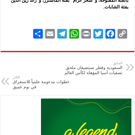
بالفئة المفتوحة، و”سحر عزام” بفئة الماسترز، و”رغد زين الدين”
بفئة الشابات.
S
E
Te
W
P
T
F
C
h
m
le
h
ri
wi
ac
o
ar
ai
gr
at
nt
tt
eb
p
e
l
a
s
er
oo
y
السابق
السعودية وقطر تستضيفان ملحق
m
A
k
Li
تصفيات آسيا المؤهلة لكأس العالم
التالي
p
n
خطوات مدعومة علمياً للاستغراق
في نوم عميق
p
k