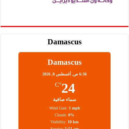
Damascus
Damascus
6:36 ص,
أغسطس 8, 2026
24
°C
سماء صافية
Wind Gust:
1 mph
Clouds:
0%
Visibility:
10 km
Sunrise:
5:51 am