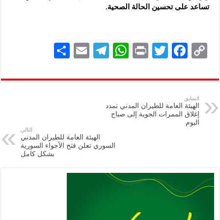
تساعد على تحسين الحالة الصحية.
S
E
Te
W
P
T
F
C
h
m
le
h
ri
wi
ac
o
ar
ai
gr
at
nt
tt
eb
p
e
l
a
s
er
oo
y
السابق
الهيئة العامة للطيران المدني تمدد
m
A
k
Li
إغلاق الممرات الجوية إلى صباح
اليوم
p
n
التالي
الهيئة العامة للطيران المدني
p
k
السوري تعلن فتح الأجواء السورية
بشكل كامل