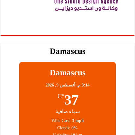
Damascus
Damascus
3:14 م,
أغسطس 9, 2026
37
°C
سماء صافية
Wind Gust:
3 mph
Clouds:
0%