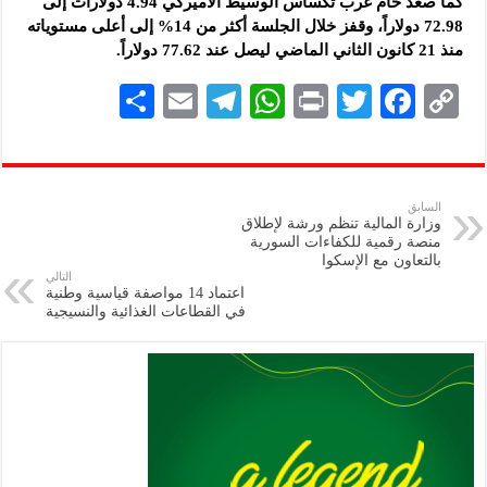
كما صعد خام غرب تكساس الوسيط الأميركي 4.94 دولارات إلى
72.98 دولاراً، وقفز خلال الجلسة أكثر من 14% إلى أعلى مستوياته
منذ 21 كانون الثاني الماضي ليصل عند 77.62 دولاراً.
S
E
Te
W
P
T
F
C
h
m
le
h
ri
wi
ac
o
ar
ai
gr
at
nt
tt
eb
p
e
l
a
s
er
oo
y
السابق
وزارة المالية تنظم ورشة لإطلاق
m
A
k
Li
منصة رقمية للكفاءات السورية
بالتعاون مع الإسكوا
p
n
التالي
اعتماد 14 مواصفة قياسية وطنية
p
k
في القطاعات الغذائية والنسيجية