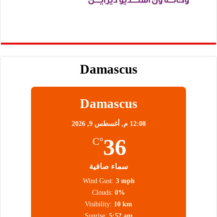
Damascus
Damascus
12:08 م,
أغسطس 9, 2026
36
°C
سماء صافية
Wind Gust:
3 mph
Clouds:
0%
Visibility:
10 km
Sunrise:
5:52 am