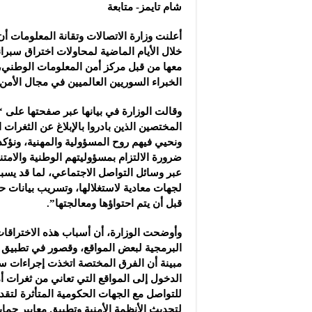
مجموعة “عمر الطيب ال
شام تايمز- متابعة
موقع “نيوز بيردز”: مشا
أعلنت وزارة الاتصالات وتقانة المعلومات 
شركة “قمم الجودة للمع
خلال الأيام الماضية لمحاولات اختراق سبران
معها من قبل مركز أمن المعلومات الوطني، 
الخبراء السوريين العالميين في مجال الأمن 
وقالت الوزارة في بيانها عبر صفحتها على
المختصين الذين بادروا بالإبلاغ عن الثغرات ا
ونحيي فيهم روح المسؤولية والمهنية، ونؤك
ضرورة الالتزام بمسؤوليتهم الوطنية والامت
عبر وسائل التواصل الاجتماعي، لما قد يسب
لجهات معادية لاستغلالها، وتسريب بيانات
قبل أن يتم احتواؤها ومعالجتها”.
وأوضحت الوزارة، أن أسباب هذه الاختراقات
البرمجية لبعض المواقع، وقصور في تطبيق ال
مبينة أن الفرق المختصة اتخذت إجراءات 
الدخول إلى المواقع التي تعاني من ثغرات أم
للتواصل مع الجهات الحكومية المتأثرة لتقدي
لتحديث الأنظمة الأمنية وتطبيق معايير حماي