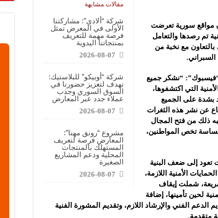
قابضة”: المعرض يشكل فرصة للقاء أصحاب الاختصاص وصناع القرار
مقالات مشابهة
ركتنا في المعرض تهدف إلى الترويج للموقع وتعزيز حضوره الإعلامي
شركة “ألادي”: مشاركتنا
أن مواقع سورية تعرضت
الأولى في المعرض تمثل
دات الصناعية”: شاركنا بالمعرض لدعم مرحلة إعادة الإعمار في سوريا
فرصة مهمة للتعريف
ية تم
رصدها والتعامل
بمنتجاتنا اليدوية
بالتعاون مع نخبة من
2026-08-07
السبراني.
شركة “أوبيكو” للبلاستيك:
 “فيسبوك”: “نشكر جميع
نهدف لتعزيز حضورنا في
لأمنية التي اكتشفوها،
السوق السوري وجذب
عملاء جدد عبر المعارض
د بشدة على الجميع
ناع عن نشر هذه الثغرات
2026-08-07
به ذلك من فتح المجال
 حساسة تخص المواطنين،
مشروع “رونق مهنا”:
المعارض فرصة لتعريف
المستهلك بالمنتجات
المحلية ودعم المشاريع
الصغيرة
 تعود إلى ضعف البنية
حمايات الأمنية اللازمة،
2026-08-07
سريعة، شملت إيقاف
نية لحين تأمينها، إضافة
م الدعم الفني والإرشاد اللازم، وتقديم المشورة الفنية
ة متقدمة.