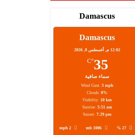
Damascus
Damascus
12:02 م,
أغسطس 8, 2026
35
°C
سماء صافية
Wind Gust:
3 mph
Clouds:
0%
Visibility:
10 km
Sunrise:
5:51 am
Sunset:
7:29 pm
2 mph
1006 mb
27 %