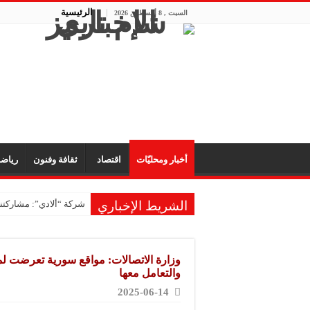
الرئيسية
السبت , 8 أغسطس 2026
أخبار ومحليّات
اقتصاد
ثقافة وفنون
رياض
الشريط الإخباري
شركة “ألادي”: مشاركتنا
شركة “أوبيكو” للبلاست
مشروع “رونق مهنا”: ال
وزارة الاتصالات: مواقع سورية تعرضت لمح
معمل “أكسجين نبك”: ال
والتعامل معها
2025-06-14
شركة “ريبال”: شاركنا 