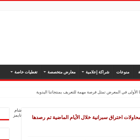
ة
منوعات
شراكة إعلامية
معارض متخصصة
تغطيات خاصة
 الأولى في المعرض تمثل فرصة مهمة للتعريف بمنتجاتنا اليدوية
يك: نهدف لتعزيز حضورنا في السوق السوري وجذب عملاء جدد عبر المعارض
شام
معارض فرصة لتعريف المستهلك بالمنتجات المحلية ودعم المشاريع الصغيرة
تايمز
اولات اختراق سبرانية خلال الأيام الماضية تم رصدها
شركة تواصل مشاركتها في المعارض المتخصصة بهدف تعزيز التعريف بمنتجاتها من الغ
في المعرض للتوسع في السوق السورية ودعم الاقتصاد