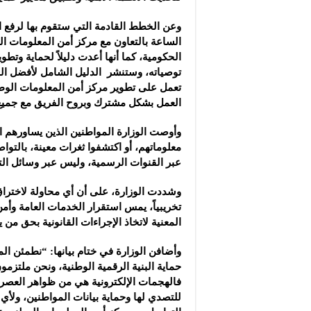
وعن الخطط القادمة التي ستقوم بها لرفع الج
الساعة بالتعاون مع مركز أمن المعلومات ال
الحكومية، كما أنها أعدت دليلاً لحماية وتط
توصياته، وستنشر الدليل الشامل لأفضل الم
تعمل على تطوير مركز أمن المعلومات الوطني
العمل بشكل مشترك وبروح الفريق مع جميع ا
وأوصت الوزارة المواطنين الذين يساورهم ا
معلوماتهم، أو اكتشفوا ثغرات معينة، بالت
عبر القنوات الرسمية، وليس عبر وسائل الت
وشددت الوزارة، على أن أي محاولة لاختراق ا
تخريبياً، يمس استقرار الخدمات العامة وأم
المعنية لاتخاذ الإجراءات القانونية بحق م
وأضافن الوزارة في ختام بيانها: “نطمئن ال
حماية البنية الرقمية الوطنية، ونحن ملتزمو
فالهجمات الإلكترونية هي من ظواهر العصر 
للتصدي لها وحماية بيانات المواطنين، ولأي 