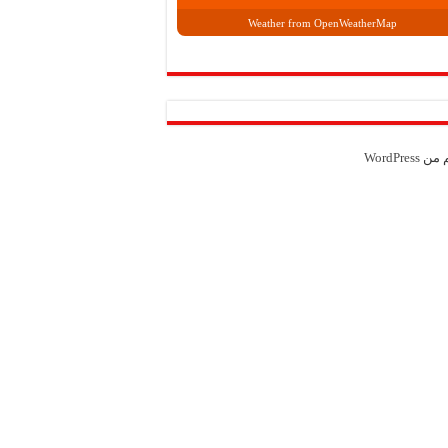
Weather from OpenWeatherMap
م من
WordPress