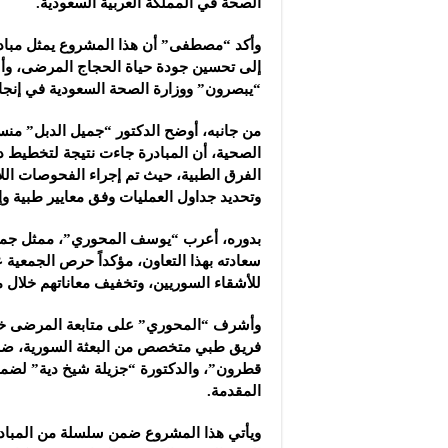
الصحة في المملكة العربية السعودية.
وأكد “مصطفى” أن هذا المشروع يمثل مبادر
إلى تحسين جودة حياة الحجاج المرضى، وأش
“يبصرون” ووزارة الصحة السعودية في إنجا
من جانبه، أوضح الدكتور “جميل الدبل” من
الصحية، أن المبادرة جاءت نتيجة لتخطيط د
الفرق الطبية، حيث تم إجراء الفحوصات الل
وتحديد جداول العمليات وفق معايير طبية وإن
بدوره، أعرب “يوسف المحوري”، ممثل جمع
سعادته بهذا التعاون، مؤكداً حرص الجمعية
للأشقاء السوريين، وتخفيف معاناتهم خلال 
وأشرف “المحوري” على متابعة المرضى خل
فريق طبي متخصص من البعثة السورية، ضمَّ
قطرون”، والدكتورة “جزيلة شيخ دية” لضما
المقدمة.
ويأتي هذا المشروع ضمن سلسلة من المبادر