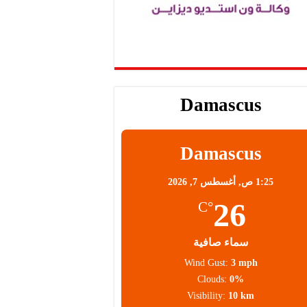
Damascus
Damascus
1:25 ص,
أغسطس 7, 2026
26
°C
سماء صافية
Wind Gust:
3 mph
Clouds:
0%
Visibility:
10 km