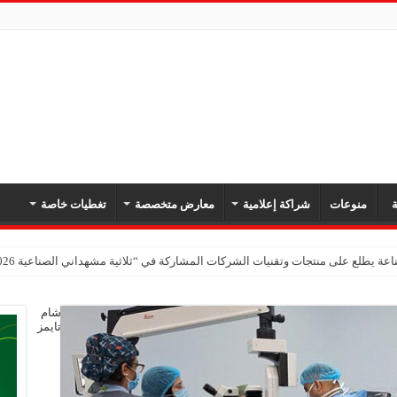
ة
منوعات
شراكة إعلامية
معارض متخصصة
تغطيات خاصة
عة يطلع على منتجات وتقنيات الشركات المشاركة في “ثلاثية مشهداني الصناعية 2026” بدمشق
شام
تايمز