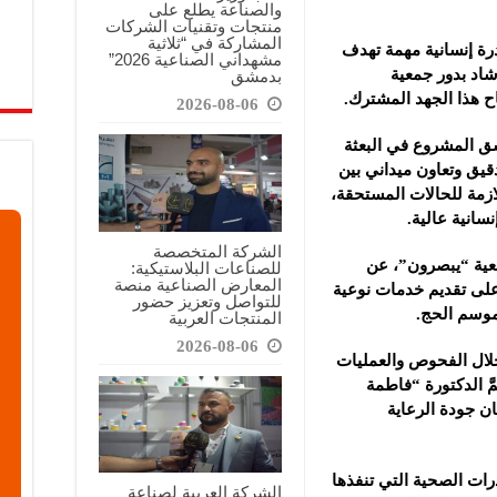
والصناعة يطلع على
منتجات وتقنيات الشركات
المشاركة في “ثلاثية
ة إنسانية مهمة تهدف
مشهداني الصناعية 2026”
اد بدور جمعية
بدمشق
ح هذا الجهد المشترك.
2026-08-06
سق المشروع في البعثة
قيق وتعاون ميداني بين
ازمة للحالات المستحقة،
سانية عالية.
الشركة المتخصصة
ية “يبصرون”، عن
للصناعات البلاستيكية:
المعارض الصناعية منصة
 على تقديم خدمات نوعية
للتواصل وتعزيز حضور
موسم الحج.
المنتجات العربية
2026-08-06
ال الفحوص والعمليات
 الدكتورة “فاطمة
ن جودة الرعاية
ات الصحية التي تنفذها
الشركة العربية لصناعة