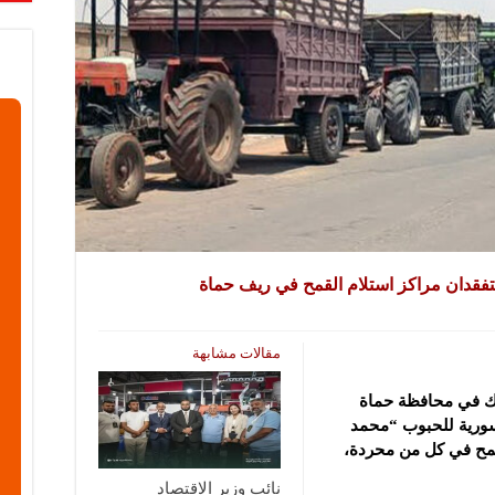
 يتفقدان مراكز استلام القمح في ريف حماة
مقالات مشابهة
هلك في محافظة حماة
سورية للحبوب “محمد
قمح في كل من محردة،
نائب وزير الاقتصاد