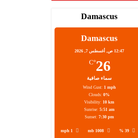
Damascus
Damascus
12:47 ص,
أغسطس 7, 2026
26
°C
سماء صافية
Wind Gust:
1 mph
Clouds:
0%
Visibility:
10 km
Sunrise:
5:51 am
Sunset:
7:30 pm
1 mph
1008 mb
39 %