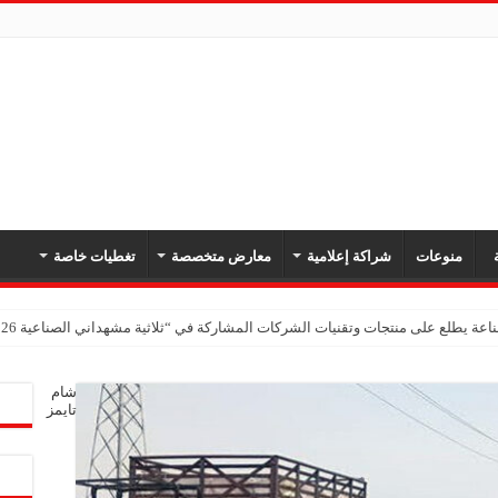
ة
منوعات
شراكة إعلامية
معارض متخصصة
تغطيات خاصة
اعة يطلع على منتجات وتقنيات الشركات المشاركة في “ثلاثية مشهداني الصناعية 2026” بدمشق
شام
تايمز