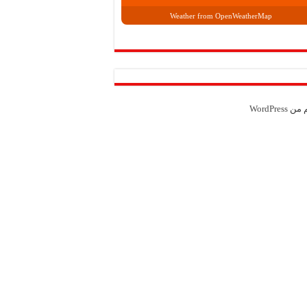
Weather from OpenWeatherMap
م من
WordPress