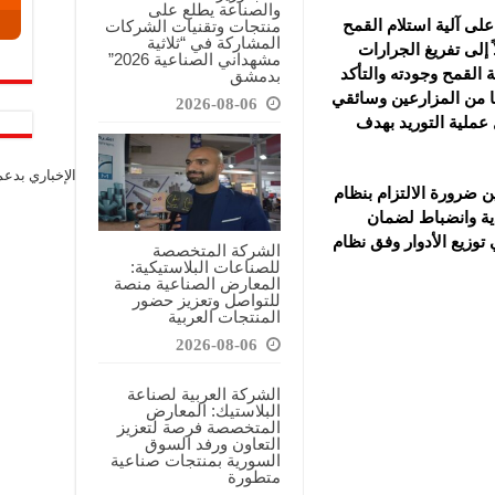
والصناعة يطلع على
منتجات وتقنيات الشركات
لى آلية استلام القمح
المشاركة في “ثلاثية
 إلى تفريغ الجرارات
مشهداني الصناعية 2026”
القمح وجودته والتأكد
بدمشق
 من المزارعين وسائقي
2026-08-06
 عملية التوريد بهدف
الإخباري بدع
ضرورة الالتزام بنظام
دية وانضباط لضمان
 توزيع الأدوار وفق نظام
الشركة المتخصصة
للصناعات البلاستيكية:
المعارض الصناعية منصة
للتواصل وتعزيز حضور
المنتجات العربية
2026-08-06
الشركة العربية لصناعة
البلاستيك: المعارض
المتخصصة فرصة لتعزيز
التعاون ورفد السوق
السورية بمنتجات صناعية
متطورة