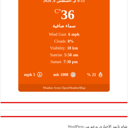
6:11 م,
أغسطس 6, 2026
36
°C
سماء صافية
Wind Gust:
6 mph
Clouds:
0%
Visibility:
10 km
Sunrise:
5:50 am
Sunset:
7:30 pm
5 mph
1008 mb
21 %
Weather from OpenWeatherMap
شام تايمز الإخباري بدعم من
WordPress