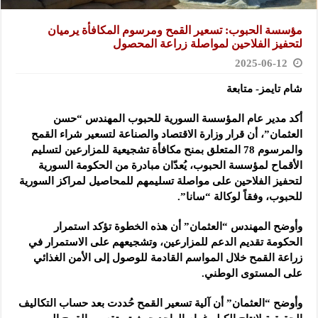
مؤسسة الحبوب: تسعير القمح ومرسوم المكافأة يرميان
لتحفيز الفلاحين لمواصلة زراعة المحصول
2025-06-12
شام تايمز- متابعة
أكد مدير عام المؤسسة السورية للحبوب المهندس “حسن
العثمان”، أن قرار وزارة الاقتصاد والصناعة
لتسعير شراء القمح
والمرسوم 78 المتعلق بمنح مكافأة تشجيعية للمزارعين لتسليم
الأقماح لمؤسسة الحبوب، يُعدّان مبادرة من الحكومة السورية
لتحفيز الفلاحين على مواصلة تسليمهم للمحاصيل لمراكز السورية
للحبوب، وفقاً لوكالة “سانا”.
وأوضح المهندس “العثمان” أن هذه الخطوة تؤكد استمرار
الحكومة تقديم الدعم للمزارعين، وتشجيعهم على الاستمرار في
زراعة القمح خلال المواسم القادمة للوصول إلى الأمن الغذائي
على المستوى الوطني.
وأوضح “العثمان” أن آلية تسعير القمح حُددت بعد حساب التكاليف