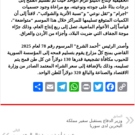
الحقيقية لإنتاج الكيلو غرام الواحد حيث تم تقسيم القمح إلى
درجات بناءً على جودته ونوعيته، مع مراعاة وجود حسميات
“اجرام” و”ثقل نوعي” و”نسبة الأتربة والشوائب”، لافتاً إلى أن
الكميات المتوقع تسليمها للمراكز خلال هذا الموسم “متواضعة”،
قياساً إلى الأعوام الماضية، تصل إلى ربع إنتاج العام، وذلك جرّاء
موجة الجفاف التي ضربت البلاد، وأجزاء من الأردن والعراق.
وأصدر الرئيس “أحمد الشرع” المرسوم رقم 78 لعام 2025
القاضي بمنح كلّ مزارع يقوم بتسليم قمحه إلى المؤسسة السورية
للحبوب مكافأة تشجيعية قدرها 130 دولاراً عن كل طن قمح يتم
تسليمه، وذلك بالإضافة إلى سعر الشراء المعتمد الصادر من وزارة
الاقتصاد والصناعة والبالغ 320 دولاراً للطن الواحد.
S
E
Te
W
P
T
F
C
h
m
le
h
ri
wi
ac
o
ar
ai
gr
at
nt
tt
eb
p
e
l
a
s
er
oo
y
السابق
وزير الدفاع يستقبل سفير مملكة
m
A
k
Li
البحرين لدى سوريا
التالي
p
n
خمسة أندية سورية تنال الرخص من