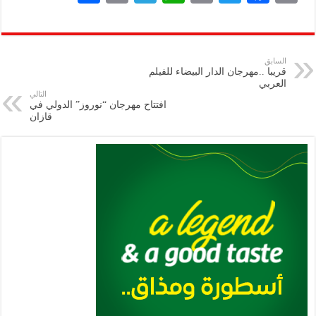
h
m
le
h
ri
wi
ac
o
ar
ai
gr
at
nt
tt
eb
p
e
l
a
s
er
oo
y
السابق
قريبا ..مهرجان الدار البيضاء للفيلم
m
A
k
Li
العربي
التالي
p
n
افتتاح مهرجان “نوروز” الدولي في
قازان
p
k