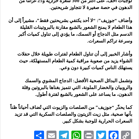
لوجبات أخف، على أكثر من 300 سعرة حرارية و25 غراماً من
الدهون في حصة صغيرة لا تتجاوز شريحتين.
وأضاف “جوزيف”: “لا أحد يكتفي بشريحتين فقط”، مشيراً إلى أن
هذا الطعام لا يمنح الشعور بالشبع مقارنة بالبروتينات القليلة
الدسم مثل الدجاج أو السمك، ما يؤدي إلى تناول كميات أكبر
وسرعة تراكم السعرات.
وأشار الخبير إلى أن تناول الطعام لفترات طويلة خلال حفلات
الشواء يزيد من صعوبة مراقبة كمية الطعام المستهلكة، حيث
يستهلك الناس كميات كبيرة دون وعي.
وتشمل البدائل الصحية الأفضل: الدجاج المشوي والسمك
والروبيان والخضار الملونة، التي تتميز بغناها بالبروتين وقلة
الدهون، ما يساعد على الشعور بالشبع لفترة أطول.
كما يحذّر “جوزيف” من الصلصات والزيوت التي تُضاف أحياناً ظناً
بأنها صحية، مثل زيت الزيتون والصلصات السكرية التي قد تزيد
السعرات الحرارية للوجبة بشكل كبير.
S
E
Te
W
P
T
F
C