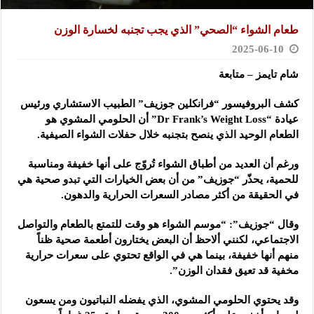
طعام الشواء “الصحي” الذي يجب تجنبه لخسارة الوزن
2025-06-10
شام تايمز – متابعة
كشف البروفيسور “فرانكلين جوزيف” الطبيب الاستشاري ورئيس
عيادة “Dr Frank’s Weight Loss” أن الحلومي المشوي هو
الطعام الوحيد الذي ينصح بتجنبه خلال حفلات الشواء الصيفية.
ورغم أن العديد من أطباق الشواء تُروّج على أنها خفيفة ومناسبة
للحمية، يحذّر “جوزيف” من أن بعض الخيارات التي تبدو صحية هي
في الحقيقة من أكثر مصادر السعرات الحرارية والدهون.
وقال “جوزيف”: “موسم الشواء هو وقت للتمتع بالطعام والتواصل
الاجتماعي، لكنني ألاحظ أن البعض يختارون أطعمة صحية ظناً
منهم أنها خفيفة، بينما هي في الواقع تحتوي على سعرات حرارية
مخفية قد تعيق فقدان الوزن”.
وقد يحتوي الحلومي المشوي، الذي يفضله النباتيون ومن يسعون