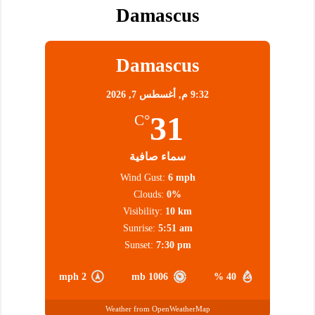
Damascus
Damascus
9:32 م,
أغسطس 7, 2026
31
°C
سماء صافية
Wind Gust:
6 mph
Clouds:
0%
Visibility:
10 km
Sunrise:
5:51 am
Sunset:
7:30 pm
2 mph
1006 mb
40 %
Weather from OpenWeatherMap