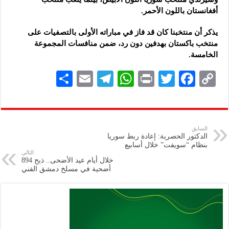
أفغانستان باللون الأحمر.
يذكر أن منتخبنا كان قد فاز في مباراته الأولى بالتصفيات على
منتخب باكستان بهدفين دون رد، ضمن منافسات المجموعة
الخامسة.
S
E
Te
W
P
T
F
C
h
m
le
h
ri
wi
ac
o
ar
ai
gr
at
nt
tt
eb
p
e
l
a
s
er
oo
y
السابق
الدكتور الحصرية: إعادة ربط سوريا
m
A
k
Li
بنظام “سويفت” خلال أسابيع
التالي
p
n
خلال أيام عيد الأضحى.. ذبح 894
أضحية في مسلخ دمشق الفني
p
k