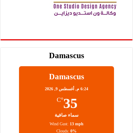
Damascus
Damascus
6:24 م,
أغسطس 9, 2026
35
°C
سماء صافية
Wind Gust:
13 mph
Clouds:
0%