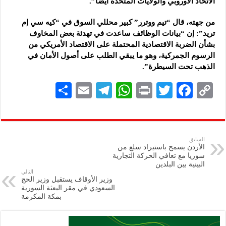
الاتحاد الأوروبي والولايات المتحدة أيضاً”.
من جهته، قال “تيم ووترر” كبير محللي السوق في “كيه سي إم
تريد”: إن “بيانات الوظائف ساعدت في تهدئة بعض المخاوف
بشأن الضربة الاقتصادية المحتملة على الاقتصاد الأمريكي من
الرسوم الجمركية، وهو ما يبقي الطلب على أصول الأمان في
الذهب تحت السيطرة”.
S
E
Te
W
P
T
F
C
h
m
le
h
ri
wi
ac
o
ar
ai
gr
at
nt
tt
eb
p
e
l
a
s
er
oo
y
السابق
الأردن يسمح باستيراد سلع من
m
A
k
Li
سوريا مع تعافي الحركة التجارية
البينية بين البلدين
p
n
التالي
وزير الأوقاف يستقبل وزير الحج
p
k
السعودي في مقر البعثة السورية
بمكة المكرمة