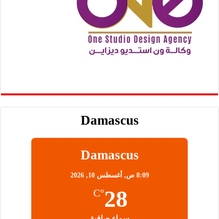
Damascus
Damascus
8:09 ص,
أغسطس 10, 2026
28
°C
سماء صافية