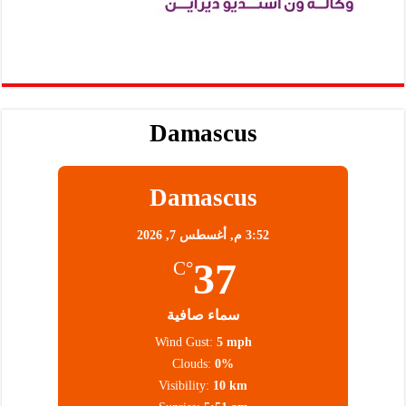
Damascus
Damascus
3:52 م,
أغسطس 7, 2026
37
°C
سماء صافية
Wind Gust:
5 mph
Clouds:
0%
Visibility:
10 km