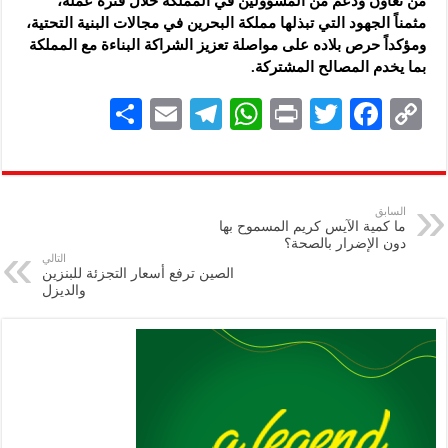
من تعاون ودعم من المسؤولين في المملكة خلال فترة عمله،
مثمناً الجهود التي تبذلها مملكة البحرين في مجالات البنية التحتية،
ومؤكداً حرص بلاده على مواصلة تعزيز الشراكة البناءة مع المملكة
بما يخدم المصالح المشتركة.
S
E
Te
W
P
T
F
C
h
m
le
h
ri
wi
ac
o
ar
ai
gr
at
nt
tt
eb
p
e
l
a
s
er
oo
y
السابق
ما كمية الآيس كريم المسموح بها
m
A
k
Li
دون الإضرار بالصحة؟
التالي
p
n
الصين ترفع أسعار التجزئة للبنزين
والديزل
p
k