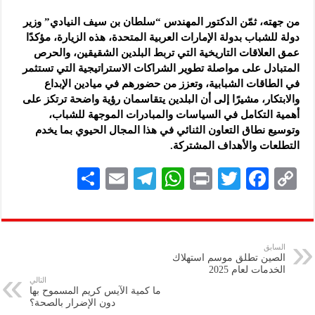
من جهته، ثمّن الدكتور المهندس “سلطان بن سيف النيادي” وزير
دولة للشباب بدولة الإمارات العربية المتحدة، هذه الزيارة، مؤكدًا
عمق العلاقات التاريخية التي تربط البلدين الشقيقين، والحرص
المتبادل على مواصلة تطوير الشراكات الاستراتيجية التي تستثمر
في الطاقات الشبابية، وتعزز من حضورهم في ميادين الإبداع
والابتكار، مشيرًا إلى أن البلدين يتقاسمان رؤية واضحة ترتكز على
أهمية التكامل في السياسات والمبادرات الموجهة للشباب،
وتوسيع نطاق التعاون الثنائي في هذا المجال الحيوي بما يخدم
التطلعات والأهداف المشتركة.
S
E
Te
W
P
T
F
C
h
m
le
h
ri
wi
ac
o
ar
ai
gr
at
nt
tt
eb
p
e
l
a
s
er
oo
y
السابق
الصين تطلق موسم استهلاك
m
A
k
Li
الخدمات لعام 2025
التالي
p
n
ما كمية الآيس كريم المسموح بها
دون الإضرار بالصحة؟
p
k