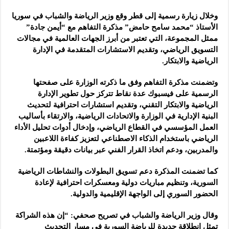
شركة “أوركا”: الهدف من المشاركة تعريف الناس بالخبرات التي اكتسبناها في مجال
وخلال زيارة رسمية إلى قطر وقع وزير الرياضة والشباب في سوريا
الأستاذ “محمد سامح حامض” مذكرة التفاهم مع “أيمن جادة”
ممثل المجموعة، التي تعتبر من أبرز الجهات العالمية في مجالات
التسويق الرياضي، وتقديم الاستشارات المتقدمة في الإدارة
الرياضية والابتكار.
وتضمنت مذكرة التفاهم وفق ما ذكرته الوزارة على صفحتها
الرسمية على فيسبوك عدة نقاط تتركز حول تطوير الإدارة
الرياضية والابتكار التقني، وتقديم استشارات احترافية لتحديث
البنية الإدارية في الوزارة والاتحادات الرياضية، والارتقاء بأساليب
العمل المؤسسي في القطاع الرياضي، وإدخال أدوات تحليل الأداء
الرياضي باستخدام الذكاء الاصطناعي لتعزيز كفاءة اللاعبين
والمدربين، ودعم اتخاذ القرار الفني عبر بيانات دقيقة ومؤتمتة.
كما تضمنت المذكرة دعم تسويق البطولات والنشاطات الرياضية
السورية، وتنظيم مباريات دولية ومعسكرات احترافية لإعادة
الحضور السوري إلى الواجهة الإقليمية والدولية.
وقال وزير الرياضة والشباب في تصريح صحفي: “إن هذه الشراكة
تمثل انطلاقة جديدة للرياضة السورية في مسار التحديث