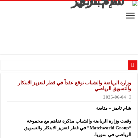
شركة “ريبال”: شاركنا في المعرض للتوسع في السوق السورية ودعم الاقتصاد
وزارة الرياضة والشباب توقع عقداً في قطر لتعزيز الابتكار
مجموعة “عمر الطيب القابضة”: المعرض يشكل فرصة للقاء أصحاب الاختصاص وصناع
والتسويق الرياضي
موقع “نيوز بيردز”: مشاركتنا في المعرض تهدف إلى الترويج للموقع وتعزيز حضوره ال
2025-06-04
شركة “قمم الجودة للمعدات الصناعية”: شاركنا بالمعرض لدعم مرحلة إعادة الإعمار
شام تايمز – متابعة
شركة “دياب” بلاستيك: مشاركة الشركة بالمعرض تنبع من رغبتها بالتواجد ضمن الفعا
وقعت وزارة الرياضة والشباب مذكرة تفاهم مع مجموعة
“مجموعة العاشق”: مشاركتنا في المعرض تدعم توسعنا في الأسواق الإقليمية
“Matchworld Group” في قطر
لتعزيز الابتكار والتسويق
شركة “أني فورم”: من المهم التواجد بمعارض مشهداني لأنها تجمع شركات داخلية و
الرياضي في سوريا.