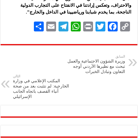
والاحتراف، وتعكس إرادتنا في الانفتاح على التجارب الدولية
الناجحة، بما يخدم شبابنا ورياضيينا في الداخل والخارج”.
S
E
Te
W
P
T
F
C
h
m
le
h
ri
wi
ac
o
ar
ai
gr
at
nt
tt
eb
p
e
l
a
s
er
oo
y
السابق
وزيرة الشؤون الاجتماعية والعمل
m
A
k
Li
تبحث مع نظيرها الأردني أوجه
التعاون وتبادل الخبرات
p
n
التالي
المكتب الإعلامي في وزارة
p
k
الخارجية: لم نتثبت بعد من صحة
أنباء القصف باتجاه الجانب
الإسرائيلي