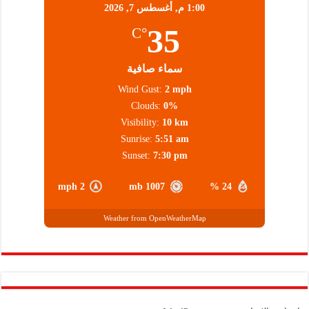
1:00 م,
أغسطس 7, 2026
35
°C
سماء صافية
Wind Gust:
2 mph
Clouds:
0%
Visibility:
10 km
Sunrise:
5:51 am
Sunset:
7:30 pm
2 mph
1007 mb
24 %
Weather from OpenWeatherMap