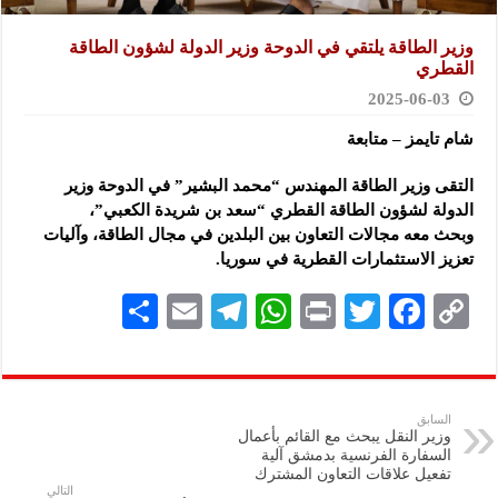
وزير الطاقة يلتقي في الدوحة وزير الدولة لشؤون الطاقة
القطري
2025-06-03
شام تايمز – متابعة
التقى وزير الطاقة المهندس “محمد البشير” في الدوحة وزير
الدولة لشؤون الطاقة القطري “سعد بن شريدة الكعبي”،
وبحث
معه مجالات التعاون بين البلدين في مجال الطاقة، وآليات
تعزيز الاستثمارات القطرية في سوريا.
S
E
Te
W
P
T
F
C
h
m
le
h
ri
wi
ac
o
ar
ai
gr
at
nt
tt
eb
p
e
l
a
s
er
oo
y
السابق
وزير النقل يبحث مع القائم بأعمال
m
A
k
Li
السفارة الفرنسية بدمشق آلية
تفعيل علاقات التعاون المشترك
p
n
التالي