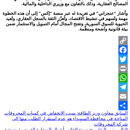
المصالح العقارية، وذلك بالتعاون مع وزيري الداخلية والمالية.
وأشار “عنجراني” في تغريدة له عبر منصة “إكس” إلى أن هذه الخطوة
مهمة وتُسهم في تنشيط الاقتصاد، وتُعزّز الثقة بالسجل العقاري، وتُعيد
الحيوية للسوق السورية، وتفتح المجال أمام التمويل والاستثمار ضمن
بيئة قانونية واضحة ومنظّمة.
Copy
Facebook
Link
Twitter
Print
WhatsApp
Telegram
Email
السابق
معاون وزير الطاقة: سبب الانخفاض في كميات المحروقات
Share
المتاحة في محافظة السويداء هو عدم استقرار الطلب منها إلى
شركة المحروقات
التالي
وزير النقل يبحث مع القائم بأعمال السفارة الفرنسية بدمشق