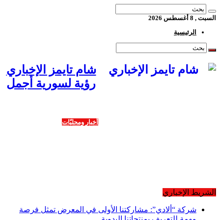
السبت , 8 أغسطس 2026
الرئيسية
شام تايمز الإخباري
رؤية لسورية أجمل
أخبار ومحليّات
اقتصاد
ثقافة وفنون
رياضة
منوعات
شراكة إعلامية
معارض متخصصة
تغطيات خاصة
الشريط الإخباري
شركة “ألادي”: مشاركتنا الأولى في المعرض تمثل فرصة
مهمة للتعريف بمنتجاتنا اليدوية