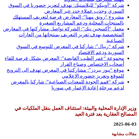
شركة “أوبيكو” للبلاستيك: نهدف لتعزيز حضورنا في السوق
السوري وجذب عملاء جدد عبر المعارض
مشروع “رونق مهنا”: المعارض فرصة لتعريف المستهلك
بالمنتجات المحلية ودعم المشاريع الصغيرة
معمل “أكسجين نبك”: الشركة تواصل مشاركتها في المعارض
المتخصصة بهدف تعزيز التعريف بمنتجاتها من الغازات
الصناعية
شركة “ريبال”: شاركنا في المعرض للتوسع في السوق
السورية ودعم الاقتصاد
مجموعة “عمر الطيب القابضة”: المعرض يشكل فرصة للقاء
أصحاب الاختصاص وصناع القرار
موقع “نيوز بيردز”: مشاركتنا في المعرض تهدف إلى الترويج
للموقع وتعزيز حضوره الإعلامي
شركة “قمم الجودة للمعدات الصناعية”: شاركنا بالمعرض
لدعم مرحلة إعادة الإعمار في سوريا
وزير الإدارة المحلية والبيئة: استئناف العمل بنقل الملكيات في
المصالح العقارية بعد فترة العيد
2025-06-03
مقالات مشابهة