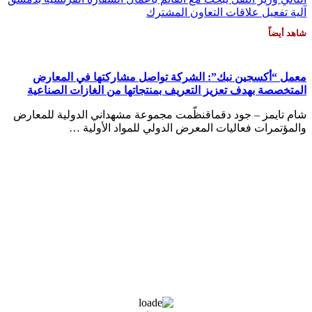
آلية تفعيل علاقات التعاون المشترك
شاهد أيضاً
معمل “أكسجين نبك”: الشركة تواصل مشاركتها في المعارض
المتخصصة بهدف تعزيز التعريف بمنتجاتها من الغازات الصناعية
شام تايمز – جود دقماقنظّمت مجموعة مشهداني الدولية للمعارض
والمؤتمرات فعاليات المعرض الدولي للمواد الأولية …
Damascus
Damascus
1:00 ص,
أغسطس 8, 2026
27
°C
سماء صافية