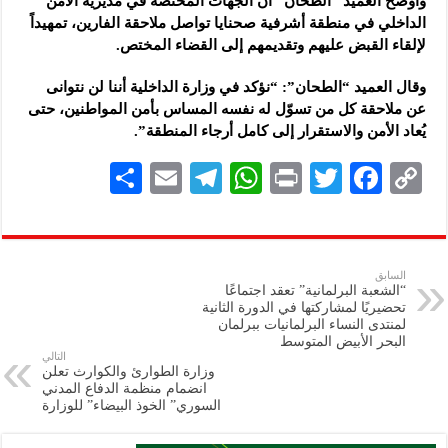
وأوضح العميد “الطحان” أن الجهات المختصة في مديرية الأمن
الداخلي في منطقة أشرفية صحنايا تواصل ملاحقة الفارين، تمهيداً
لإلقاء القبض عليهم وتقديمهم إلى القضاء المختص.
وقال العميد “الطحان”: “نؤكد في وزارة الداخلية أننا لن نتوانى
عن ملاحقة كل من تسوّل له نفسه المساس بأمن المواطنين، حتى
يُعاد الأمن والاستقرار إلى كامل أرجاء المنطقة”.
S
E
Te
W
P
T
F
C
h
m
le
h
ri
wi
ac
o
ar
ai
gr
at
nt
tt
eb
p
e
l
a
s
er
oo
y
السابق
“الشعبة البرلمانية” تعقد اجتماعًا
m
A
k
Li
تحضيريًا لمشاركتها في الدورة الثانية
لمنتدى النساء البرلمانيات ببرلمان
p
n
البحر الأبيض المتوسط
التالي
p
k
وزارة الطوارئ والكوارث تعلن
انضمام منظمة الدفاع المدني
السوري” الخوذ البيضاء” للوزارة