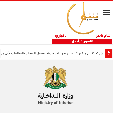
شركة “كلين ماكس”: نطرح تجهيزات حديثة لغسيل السجاد والبطانيات لأول مر