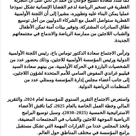
كما شدد سعادة الشيخ جوعان بن حمد آل ثاني على أن التجربة
القطرية في تسخير الرياضة لدعم القضايا الإنسانية تشكل نموذجا
عمليا يمكن البناء عليه وتطويره، مشيرا إلى أن اللجنة الأولمبية
القطرية ستواصل العمل مع الشركاء الدوليين من أجل توسيع
نطاق المبادرات المشتركة، وتوفير بيئات آمنة تمكن الأطفال
والشباب اللاجئين من ممارسة الرياضة والاندماج في مجتمعاتهم
الجديدة.
وترأس الاجتماع سعادة الدكتور توماس باخ، رئيس اللجنة الأولمبية
الدولية ورئيس المؤسسة الأولمبية للاجئين، وذلك بحضور عدد من
الشخصيات البارزة في الحركة الأولمبية، من بينهم سعادة السيد
فيليبو غراندي المفوض السامي للأمم المتحدة لشؤون اللاجئين،
إلى جانب أعضاء مجلس إدارة المؤسسة وممثلي عدد من
المنظمات الرياضية الدولية.
واستعرض الاجتماع التقرير السنوي للمؤسسة لعام 2024، والتقرير
المالي وخطة العمل الخاصة بالعام 2025، كما ناقش الأعضاء
الاستراتيجية الخمسية (2025–2030)، وسبل توسيع البرامج
الرياضية الموجهة للاجئين والشباب في المجتمعات المضيفة،
واتخذ المجلس عددا من القرارات المهمة التي تشكل مستقبل
برامج المؤسسة في مختلف المناطق حول العالم.