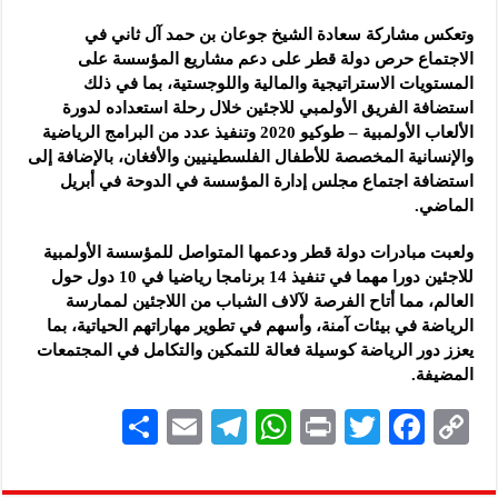
وتعكس مشاركة سعادة الشيخ جوعان بن حمد آل ثاني في
الاجتماع حرص دولة قطر على دعم مشاريع المؤسسة على
المستويات الاستراتيجية والمالية واللوجستية، بما في ذلك
استضافة الفريق الأولمبي للاجئين خلال رحلة استعداده لدورة
الألعاب الأولمبية – طوكيو 2020 وتنفيذ عدد من البرامج الرياضية
والإنسانية المخصصة للأطفال الفلسطينيين والأفغان، بالإضافة إلى
استضافة اجتماع مجلس إدارة المؤسسة في الدوحة في أبريل
الماضي.
ولعبت مبادرات دولة قطر ودعمها المتواصل للمؤسسة الأولمبية
للاجئين دورا مهما في تنفيذ 14 برنامجا رياضيا في 10 دول حول
العالم، مما أتاح الفرصة لآلاف الشباب من اللاجئين لممارسة
الرياضة في بيئات آمنة، وأسهم في تطوير مهاراتهم الحياتية، بما
يعزز دور الرياضة كوسيلة فعالة للتمكين والتكامل في المجتمعات
المضيفة.
S
E
Te
W
P
T
F
C
h
m
le
h
ri
wi
ac
o
ar
ai
gr
at
nt
tt
eb
p