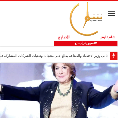
نائب وزير الاقتصاد والصناعة يطلع على منتجات وتقنيات الشركات المشاركة في “ثلاثية 