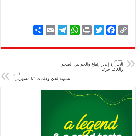
S
E
Te
W
P
T
F
C
h
m
le
h
ri
wi
ac
o
ar
ai
gr
at
nt
tt
eb
p
e
l
a
s
er
oo
y
السابق
الحرارة إلى ارتفاع والجو بين الصحو
m
A
k
Li
والغائم جزئياً
التالي
p
n
تشويه لحن وكلمات “يا مسهرني”
p
k