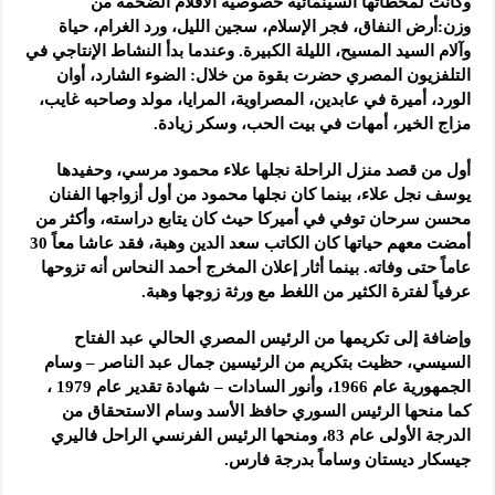
وكانت لمحطاتها السينمائية خصوصية الأفلام الضخمة من
وزن:أرض النفاق، فجر الإسلام، سجين الليل، ورد الغرام، حياة
وآلام السيد المسيح، الليلة الكبيرة. وعندما بدأ النشاط الإنتاجي في
التلفزيون المصري حضرت بقوة من خلال: الضوء الشارد، أوان
الورد، أميرة في عابدين، المصراوية، المرايا، مولد وصاحبه غايب،
مزاج الخير، أمهات في بيت الحب، وسكر زيادة.
أول من قصد منزل الراحلة نجلها علاء محمود مرسي، وحفيدها
يوسف نجل علاء، بينما كان نجلها محمود من أول أزواجها الفنان
محسن سرحان توفي في أميركا حيث كان يتابع دراسته، وأكثر من
أمضت معهم حياتها كان الكاتب سعد الدين وهبة، فقد عاشا معاً 30
عاماً حتى وفاته. بينما أثار إعلان المخرج أحمد النحاس أنه تزوحها
عرفياً لفترة الكثير من اللغط مع ورثة زوجها وهبة.
وإضافة إلى تكريمها من الرئيس المصري الحالي عبد الفتاح
السيسي، حظيت بتكريم من الرئيسين جمال عبد الناصر – وسام
الجمهورية عام 1966، وأنور السادات – شهادة تقدير عام 1979 ،
كما منحها الرئيس السوري حافظ الأسد وسام الاستحقاق من
الدرجة الأولى عام 83، ومنحها الرئيس الفرنسي الراحل فاليري
جيسكار ديستان وساماً بدرجة فارس.