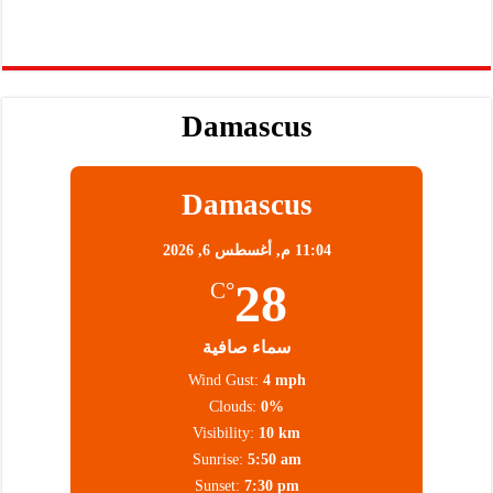
Damascus
Damascus
11:04 م,
أغسطس 6, 2026
28
°C
سماء صافية
Wind Gust:
4 mph
Clouds:
0%
Visibility:
10 km
Sunrise:
5:50 am
Sunset:
7:30 pm