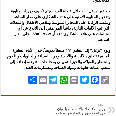
المخالفين.
وأوضح “برغل” أنه خلال عطلة العيد سيتم تكليف دوريات مناوبة
وتدعيم المناوبة الأمنية على هاتف الشكاوى على مدار الساعة،
وتشديد الرقابة على المخابز التموينية وملاهي الأطفال والمحلات
التي تبيع الألعاب النارية، داعياً المواطنين إلى الإبلاغ عن أي
مخالفات على هاتف الشكاوى ١١٩ أو ٠٩٩٥١١٩١١٩ على مدار
الساعة.
ونوه “برغل” إلى تنظيم 151 ضبطاً تموينياً، خلال الأيام العشرة
الماضية تتعلق بالألبسة والأحذية ومواد الضيافة والحلويات واللحوم
والخضار والفواكه والخبز التمويني بمخالفات متنوعة، إضافة إلى
سحب عينات حلويات ومواد الضيافة ومستلزمات العيد.
S
E
Te
W
P
T
F
C
h
m
le
h
ri
wi
ac
o
ar
ai
gr
at
nt
tt
eb
p
e
l
a
s
er
oo
y
السابق
وزيرا الاقتصاد والاتصالات يلتقيان
m
A
k
Li
في الدوحة وزير التجارة والصناعة