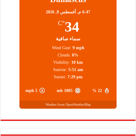
6:47 م,
أغسطس 8, 2026
34
°C
سماء صافية
Wind Gust:
9 mph
Clouds:
0%
Visibility:
10 km
Sunrise:
5:51 am
Sunset:
7:29 pm
5 mph
1005 mb
22 %
Weather from OpenWeatherMap