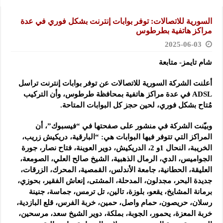
السورية للاتصالات: توفر بوابات إنترنت بشكل فوري في عدة
مراكز هاتفية بطرطوس
2025-06-03
شام تايمز- متابعة
أعلنت الشركة السورية للاتصالات عن توفر بوابات إنترنت تراسل
في عدة مراكز هاتفية بمحافظة طرطوس، وأن التركيب
مُتاح بشكل فوري، ‏لحين حجز كل البوابات المتاحة.‏
وبيّنت الشركة في منشور على صفحتها في “فيسبوك”، أن
المراكز التي تتوفر فيها البوابات هي: “البارقية، دريكيش زريب،
الخريبة، النحال 1و 2، الدريكيش، دوير العوينة، فتاح نصار، جورة
الجواميس، الدي، الرمال الذهبية، الشيخ صالح العلي، الصومعة،
العليقة، الحطانية، جامعة الأندلس، القمصية، المحرك، الزرقات،
جديدة البحر، مجدلون، المدحلة، المشتى، إنعاش الفقير، بحوزي،
برمانة المشايخ، يقعو، بلوزة، تالين، تل ترمس، جماسة، جنينة
رسلان، حريصون، حمام واصل، حمين، خربة الفرس، قلع البازدية،
خربة المعزة، يحمور، الجوبة، بملكة، دوير الشيخ سعد، مرسحين،