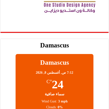
Damascus
Damascus
7:12 ص,
أغسطس 8, 2026
24
°C
سماء صافية
Wind Gust:
3 mph
Clouds:
0%