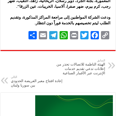
المعمورة، بجنة الجرد، دوير رسلان، الريحانية، زاهد، النقيب، ضهر
رجب، كرم بيرم، ضهر صفرا، ألاسيا، الخريبات، عين الزرقا”.
ودعت الشركة المواطنين إلى مراجعة المراكز المذكورة، وتقديم
الطلب ‏ليتم تخصيصهم بالخدمة فوراً دون انتظار.‏
S
E
Te
W
P
T
F
C
h
m
le
h
ri
wi
ac
o
ar
ai
gr
at
nt
tt
eb
p
e
l
a
s
er
oo
y
السابق
الهيئة الناظمة للاتصالات تحذر من
m
A
k
Li
إعلانات تدعي تقديم خدمات
الإنترنت عبر الأقمار الصناعية
p
n
التالي
إعادة افتتاح معبر العريضة الحدودي
p
k
بين سوريا ولبنان