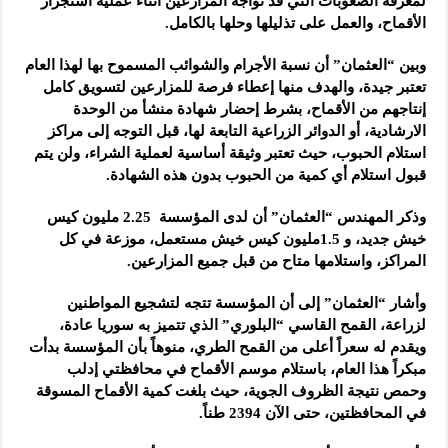
لمعرفة الصعوبات التي قد تواجه المزارعين أثناء عملية استجرار
الأقماح، والعمل على تذليلها وحلها بالكامل.
وبين “العثمان” أن نسبة الأجرام والشوائب المسموح بها لهذا العام
تعتبر جيدة، والهدف منها إعطاء فرصة للمزارعين لتسويق كامل
إنتاجهم من الأقماح، بشرط إحضار شهادة منشأ من الوحدة
الارشادية، أو الدوائر الزراعية التابعة لها، قبل التوجه إلى مراكز
استلام الحبوب، حيث تعتبر وثيقة أساسية لعملية الشراء، ولن يتم
قبول استلام أي كمية من الحبوب بدون هذه الشهادة.
وذكر المهندس “العثمان” أن لدى المؤسسة 2.25 مليون كيس
خيش جديد، و 1.5مليون كيس خيش مستعمل، موزعة في كل
المراكز، واستلامها متاح من قبل جميع المزارعين.
وأشار “العثمان” إلى أن المؤسسة تتجه لتشجيع المواطنين
لزراعة، القمح القاسي “البلوري” الذي تتميز به سوريا عادة،
ويقدم له سعراً أعلى من القمح الطري، منوهاً بأن المؤسسة بدأت
مبكراً هذا العام، باستلام موسم الأقماح في محافظتي إدلب
وحمص نتيجة الظروف الجوية، حيث بلغت كمية الأقماح المسوقة
في المحافظتين، حتى الآن 2394 طناً.