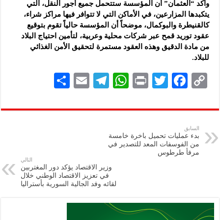
وأكد “العثمان” أن المؤسسة ستتحمل جميع أجور النقل، التي
يتكبدها المزارعين، في الأماكن التي لا تتوافر فيها مراكز شراء،
كالقنيطرة والبوكمال، موضحاً أن المؤسسة حالياً تقوم بتوقيع
عقود توريد قمح عبر شركات محلية وعربية، لتأمين احتياج البلاد
من مادة الدقيق وهذه العقود مستمرة لتحقيق الأمن الغذائي
للبلاد.
S
E
Te
W
P
T
F
C
h
m
le
h
ri
wi
ac
o
ar
ai
gr
at
nt
tt
eb
p
e
l
a
s
er
oo
y
السابق
بدء عمليات تحميل باخرة خامسة
m
A
k
Li
من الفوسفات المعد للتصدير في
مرفأ طرطوس
p
n
التالي
وزير الاقتصاد يؤكد دور المغتربين
p
k
في تعزيز الاقتصاد الوطني خلال
لقائه وفد الجالية السورية بأستراليا