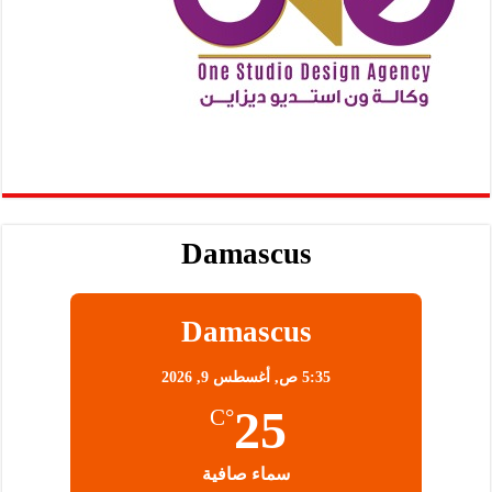
Damascus
Damascus
5:35 ص,
أغسطس 9, 2026
25
°C
سماء صافية