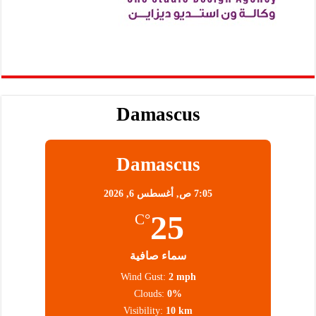
Damascus
Damascus
7:05 ص,
أغسطس 6, 2026
25
°C
سماء صافية
Wind Gust:
2 mph
Clouds:
0%
Visibility:
10 km