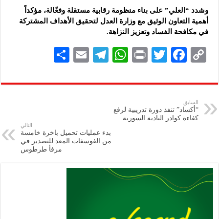
وشدد “العلي” على بناء منظومة رقابية مستقلة وفعّالة، مؤكداً
أهمية التعاون الوثيق مع وزارة العدل لتحقيق الأهداف المشتركة
في مكافحة الفساد وتعزيز النزاهة.
S
E
Te
W
P
T
F
C
h
m
le
h
ri
wi
ac
o
ar
ai
gr
at
nt
tt
eb
p
e
l
a
s
er
oo
y
السابق
“أكساد” تنفذ دورة تدريبية لرفع
m
A
k
Li
كفاءة كوادر البادية السورية
التالي
p
n
بدء عمليات تحميل باخرة خامسة
من الفوسفات المعد للتصدير في
p
k
مرفأ طرطوس