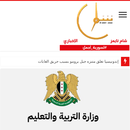
إندونيسيا تغلق متنزه جبل برومو بسبب حريق الغابات