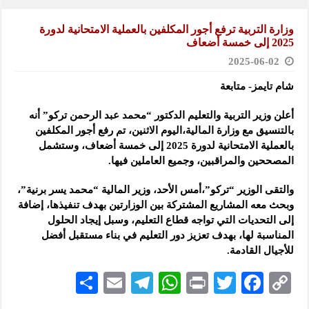
وزارة التربية ترفع أجور المكلفين بالعملية الامتحانية لدورة
2025 إلى خمسة أضعاف
2025-06-02
شام تايمز- متابعة
أعلن وزير التربية والتعليم الدكتور “محمد عبد الرحمن تركو” أنه
بالتنسيق مع وزارة المالية،
اليوم الاثنين، تم رفع أجور المكلفين
بالعملية الامتحانية لدورة 2025 إلى خمسة أضعاف، وستشمل
المصححين والمراقبين، وجميع العاملين فيها.
والتقى الوزير “تركو”،أمس الأحد، وزير المالية “محمد يسر برنية”،
وبحث معه المشاريع المشتركة بين الوزارتين بهدف تنفيذها، إضافة
إلى التحديات التي تواجه قطاع التعليم، وسبل إيجاد الحلول
المناسبة لها، بهدف تعزيز دور التعليم في بناء مستقبل أفضل
للأجيال القادمة.
S
E
Te
W
P
T
F
C
h
m
le
h
ri
wi
ac
o