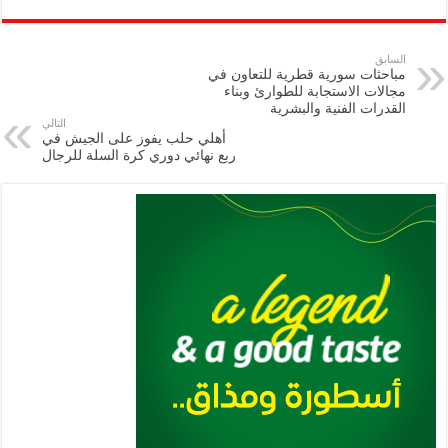
ar
ai
gr
at
nt
tt
eb
p
e
l
a
s
er
oo
y
السابق
مباحثات سورية قطرية للتعاون في
m
A
k
Li
مجالات الاستجابة للطوارئ وبناء
القدرات الفنية والبشرية
p
n
التالي
أهلي حلب يفوز على الجيش في
p
k
ربع نهائي دوري كرة السلة للرجال