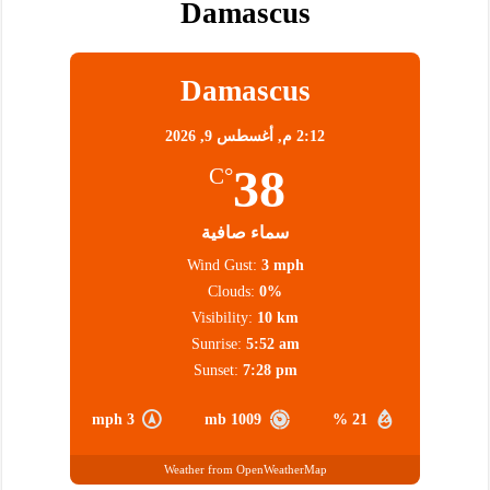
Damascus
Damascus
2:12 م,
أغسطس 9, 2026
38
°C
سماء صافية
Wind Gust:
3 mph
Clouds:
0%
Visibility:
10 km
Sunrise:
5:52 am
Sunset:
7:28 pm
3 mph
1009 mb
21 %
Weather from OpenWeatherMap