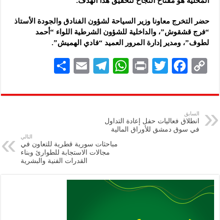
المحلية هو مفتاح النجاح لتحقيق هذا ‏الهدف.‏
حضر التخرج معاونا وزير السياحة لشؤون الفنادق والجودة الأستاذ
“فرج قشقوش”، ‏والداخلية للشؤون الشرطية اللواء “أحمد
لطوف”، ومدير إدارة المرور العميد “فادي ‏الهميش”.‏
S
E
Te
W
P
T
F
C
h
m
le
h
ri
wi
ac
o
ar
ai
gr
at
nt
tt
eb
p
e
l
a
s
er
oo
y
السابق
انطلاق فعاليات حفل إعادة التداول
m
A
k
Li
في سوق دمشق للأوراق المالية
التالي
p
n
مباحثات سورية قطرية للتعاون في
مجالات الاستجابة للطوارئ وبناء
p
k
القدرات الفنية والبشرية