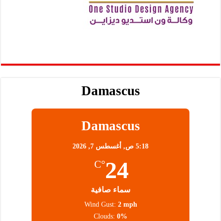
Damascus
Damascus
5:18 ص,
أغسطس 7, 2026
24
°C
سماء صافية
Wind Gust:
2 mph
Clouds:
0%