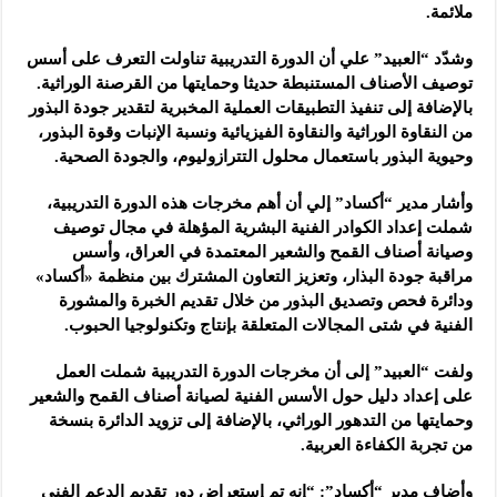
ملائمة.
وشدّد “العبيد” علي أن الدورة التدريبية تناولت التعرف على أسس
توصيف الأصناف المستنبطة حديثا وحمايتها من القرصنة الوراثية.
بالإضافة إلى تنفيذ التطبيقات العملية المخبرية لتقدير جودة البذور
من النقاوة الوراثية والنقاوة الفيزيائية ونسبة الإنبات وقوة البذور،
وحيوية البذور باستعمال محلول التترازوليوم، والجودة الصحية.
وأشار مدير “أكساد” إلي أن أهم مخرجات هذه الدورة التدريبية،
شملت إعداد الكوادر الفنية البشرية المؤهلة في مجال توصيف
وصيانة أصناف القمح والشعير المعتمدة في العراق، وأسس
مراقبة جودة البذار، وتعزيز التعاون المشترك بين منظمة «أكساد»
ودائرة فحص وتصديق البذور من خلال تقديم الخبرة والمشورة
الفنية في شتى المجالات المتعلقة بإنتاج وتكنولوجيا الحبوب.
ولفت “العبيد” إلى أن مخرجات الدورة التدريبية شملت العمل
على إعداد دليل حول الأسس الفنية لصيانة أصناف القمح والشعير
وحمايتها من التدهور الوراثي، بالإضافة إلى تزويد الدائرة بنسخة
من تجربة الكفاءة العربية.
وأضاف مدير “أكساد”: “إنه تم إستعراض دور تقديم الدعم الفني