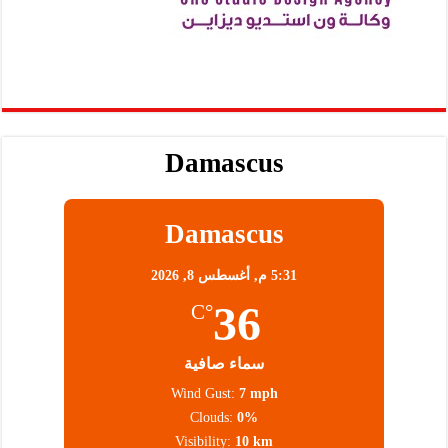
Damascus
Damascus
5:31 م,
أغسطس 8, 2026
36
°C
سماء صافية
Wind Gust:
7 mph
Clouds:
0%
Visibility:
10 km