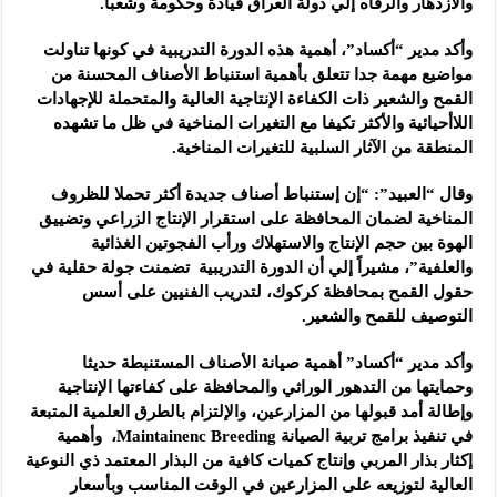
والازدهار والرفاه إلي دولة العراق قيادة وحكومة وشعبا.
وأكد مدير “أكساد”، أهمية هذه الدورة التدريبية في كونها تناولت
مواضيع مهمة جدا تتعلق بأهمية استنباط الأصناف المحسنة من
القمح والشعير ذات الكفاءة الإنتاجية العالية والمتحملة للإجهادات
اللاأحيائية والأكثر تكيفا مع التغيرات المناخية في ظل ما تشهده
المنطقة من الآثار السلبية للتغيرات المناخية.
وقال “العبيد”: “إن إستنباط أصناف جديدة أكثر تحملا للظروف
المناخية لضمان المحافظة على استقرار الإنتاج الزراعي وتضييق
الهوة بين حجم الإنتاج والاستهلاك ورأب الفجوتين الغذائية
والعلفية”، مشيراً إلي أن الدورة التدريبية تضمنت جولة حقلية في
حقول القمح بمحافظة كركوك، لتدريب الفنيين على أسس
التوصيف للقمح والشعير.
وأكد مدير “أكساد” أهمية صيانة الأصناف المستنبطة حديثا
وحمايتها من التدهور الوراثي والمحافظة على كفاءتها الإنتاجية
وإطالة أمد قبولها من المزارعين، والإلتزام بالطرق العلمية المتبعة
في تنفيذ برامج تربية الصيانة Maintainenc Breeding، وأهمية
إكثار بذار المربي وإنتاج كميات كافية من البذار المعتمد ذي النوعية
العالية لتوزيعه على المزارعين في الوقت المناسب وبأسعار