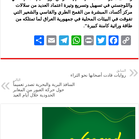
واللوجستي في تسهيل وتسريع وتيرة اعتماد العديد من سلالات
مركز أكساد، المبشرة من القمح الطري والقاسي والشعير التي
تفوقت في البيئات المحلية في جمهورية العراق لما تمتلكه من
طاقة وراثية كامنة كبيرة”.
S
E
Te
W
P
T
F
C
h
m
le
h
ri
wi
ac
o
ar
ai
gr
at
nt
tt
eb
p
e
l
a
s
er
oo
y
السابق
روايات قادت أصحابها نحو الثراء
m
A
k
Li
التالي
المنافذ البرية والبحرية تصدر تعميماً
p
n
حول حركة العبور من المعابر
الحدودية خلال أيام العيد
p
k