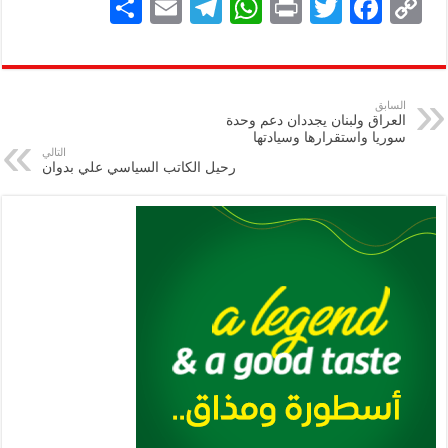
S
E
Te
W
P
T
F
C
h
m
le
h
ri
wi
ac
o
ar
ai
gr
at
nt
tt
eb
p
e
l
a
s
er
oo
y
السابق
العراق ولبنان يجددان دعم وحدة
m
A
k
Li
سوريا واستقرارها وسيادتها
التالي
p
n
رحيل الكاتب السياسي علي بدوان
p
k