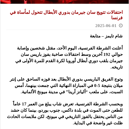
احتفالات تتويج سان جيرمان بدوري الأبطال تتحول لمأساة في
فرنسا
2025-06-01
شام تايمز – متابعة
أعلنت الشرطة الفرنسية، اليوم الأحد، مقتل شخصين وإصابة
حوالي 192 آخرين وسط احتفالات صاخبة بفوز باريس سان
جيرمان بلقب دوري أبطال أوروبا لكرة القدم للمرة الأولى في
تاريخه.
وتوج الفريق الباريسي بدوري الأبطال بعد فوزه الساحق على إنتر
ميلان بنتيجة 5-0 في المباراة النهائية التي جمعت بينهما، أمس
السبت، على ملعب “أليانز أرينا” في مدينة ميونخ الألمانية.
وبحسب الشرطة الفرنسية، تعرض شاب يبلغ من العمر 17 عاماً
للطعن حتى الموت في بلدة داكس، جنوب بوردو، بينما كان حشد
من الناس يحتفل بالفوز التاريخي في ميونخ، لكن ملابسات الحادث
ظلت غير واضحة في البداية.