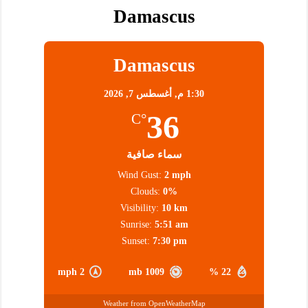
Damascus
Damascus
1:30 م,
أغسطس 7, 2026
36
°C
سماء صافية
Wind Gust:
2 mph
Clouds:
0%
Visibility:
10 km
Sunrise:
5:51 am
Sunset:
7:30 pm
2 mph
1009 mb
22 %
Weather from OpenWeatherMap