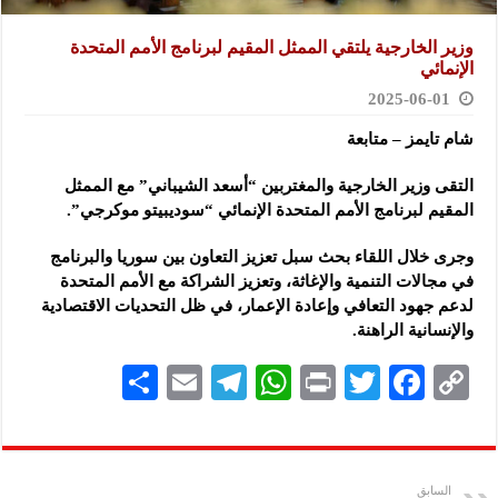
وزير الخارجية يلتقي الممثل المقيم لبرنامج الأمم المتحدة
الإنمائي
2025-06-01
شام تايمز – متابعة
التقى وزير الخارجية والمغتربين “أسعد الشيباني” مع الممثل
المقيم لبرنامج الأمم المتحدة الإنمائي
“سوديبيتو موكرجي”.
وجرى خلال اللقاء بحث سبل تعزيز التعاون بين سوريا والبرنامج
في مجالات التنمية والإغاثة، وتعزيز الشراكة مع الأمم المتحدة
لدعم جهود التعافي وإعادة الإعمار، في ظل التحديات الاقتصادية
والإنسانية الراهنة.
S
E
Te
W
P
T
F
C
h
m
le
h
ri
wi
ac
o
ar
ai
gr
at
nt
tt
eb
p
e
l
a
s
er
oo
y
السابق