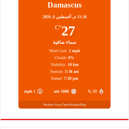
Damascus
11:56 م,
أغسطس 6, 2026
27
°C
سماء صافية
Wind Gust:
2 mph
Clouds:
0%
Visibility:
10 km
Sunrise:
5:50 am
Sunset:
7:30 pm
1 mph
1008 mb
33 %
Weather from OpenWeatherMap