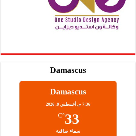
Damascus
Damascus
7:36 م,
أغسطس 8, 2026
33
°C
سماء صافية