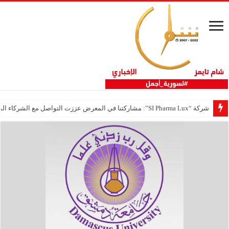
شركة “SI Pharma Lux”: مشاركتنا في المعرض عززت التواصل مع الشركاء المحليين والدوليين