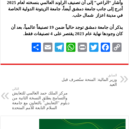
وأشار “الراعي” إلى أن تصنيف الراوند العالمي بنسخته لعام 2025
أدرج إلى جانب جامعة دمشق أيضاً، جامعة الزيتونة الدولية الخاصة
في مدينة اعزاز شمال حلب.
يذكر أن جامعة دمشق توجد حالياً ضمن ‌‏19 تصنيفاً عالمياً، بعد أن
‏كان وجودها نهاية عام 2023 يقتصر على 4 ‏تصنيفات فقط.
S
E
Te
W
P
T
F
C
h
m
le
h
ri
wi
ac
o
ar
ai
gr
at
nt
tt
eb
p
e
l
a
s
er
oo
y
السابق
وزير المالية: المنحة ستُصرف قبل
m
A
k
Li
العيد
التالي
p
n
مركز الملك حمد العالمي للتعايش
والتسامح يطلق النسخة الثانية من
p
k
دبلوم “التعايش” بالتعاون مع جامعة
السلام التابعة للأمم المتحدة