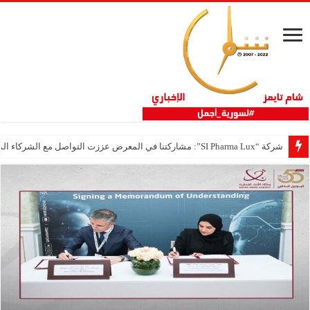
شركة “SI Pharma Lux”: مشاركتنا في المعرض عززت التواصل مع الشركاء المحليين والدوليين