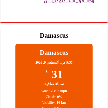
Damascus
Damascus
9:35 ص,
أغسطس 9, 2026
31
°C
سماء صافية
Wind Gust:
3 mph
Clouds:
0%
Visibility:
10 km