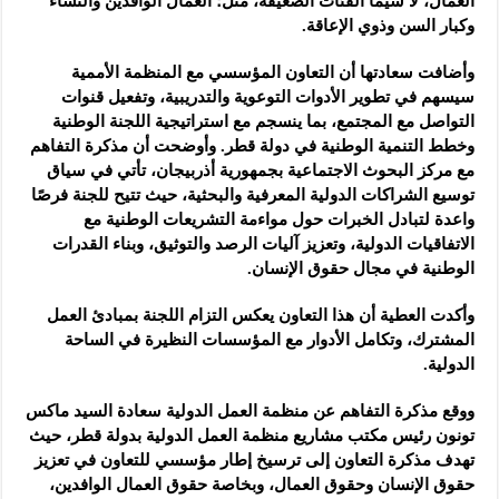
العمال، لا سيما الفئات الضعيفة، مثل؛ العمال الوافدين والنساء
وكبار السن وذوي الإعاقة.
وأضافت سعادتها أن التعاون المؤسسي مع المنظمة الأممية
سيسهم في تطوير الأدوات التوعوية والتدريبية، وتفعيل قنوات
التواصل مع المجتمع، بما ينسجم مع استراتيجية اللجنة الوطنية
وخطط التنمية الوطنية في دولة قطر. وأوضحت أن مذكرة التفاهم
مع مركز البحوث الاجتماعية بجمهورية أذربيجان، تأتي في سياق
توسيع الشراكات الدولية المعرفية والبحثية، حيث تتيح للجنة فرصًا
واعدة لتبادل الخبرات حول مواءمة التشريعات الوطنية مع
الاتفاقيات الدولية، وتعزيز آليات الرصد والتوثيق، وبناء القدرات
الوطنية في مجال حقوق الإنسان.
وأكدت العطية أن هذا التعاون يعكس التزام اللجنة بمبادئ العمل
المشترك، وتكامل الأدوار مع المؤسسات النظيرة في الساحة
الدولية.
ووقع مذكرة التفاهم عن منظمة العمل الدولية سعادة السيد ماكس
تونون رئيس مكتب مشاريع منظمة العمل الدولية بدولة قطر، حيث
تهدف مذكرة التعاون إلى ترسيخ إطار مؤسسي للتعاون في تعزيز
حقوق الإنسان وحقوق العمال، وبخاصة حقوق العمال الوافدين،