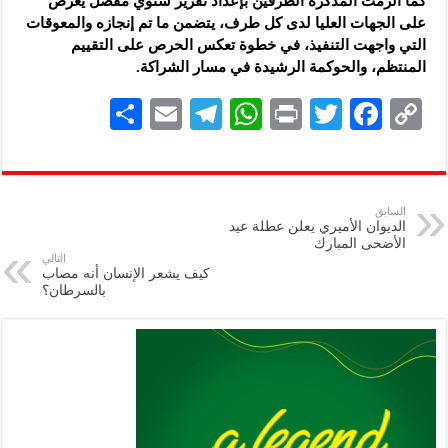
كما ألزمت المذكرة الطرفين بإعداد تقرير سنوي مفصل يُعرض
على الجهات العليا لدى كل طرف، يتضمن ما تم إنجازه والمعوقات
التي واجهت التنفيذ، في خطوة تعكس الحرص على التقييم
المنتظم، والحوكمة الرشيدة في مسار الشراكة.
S
E
Te
W
P
T
F
C
h
m
le
h
ri
wi
ac
o
ar
ai
gr
at
nt
tt
eb
p
e
l
a
s
er
oo
y
السابق
الديوان الأميري يعلن عطلة عيد
m
A
k
Li
الأضحى المبارك
التالي
p
n
كيف يشعر الإنسان أنه مصاب
بالسرطان؟
p
k