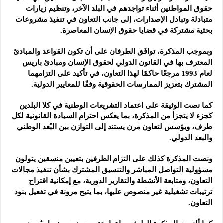
حقوق المواطنين أثناء تواجدهم في البلد الآخر، وتنظيم زيارات
متبادلة وتبادل الإصدارات، إلى جانب التعاون في تنفيذ مشروعات
بحثية مشتركة في قضايا حقوق الإنسان المعاصرة.
وبموجب المذكرة، توافَق الطرفان على أن تكون القواعد والمبادئ
المعترف بها في القانون الدولي لحقوق الإنسان ومبادئ باريس
لعام 1993 مرجعًا حاكمًا لهذا التعاون، في تأكيد على التزامهما
المشترك بتعزيز الممارسات الحقوقية وفقًا للمعايير الدولية.
كما نصت الوثيقة على اعتماد التشريعات الوطنية في كلا البلدين
كجزء لا يتجزأ من المذكرة، بما يعكس احترام السيادة القانونية لكل
طرف، ويؤسس لتعاون مرن يستند إلى التوازن بين البُعد الوطني
والبعد الدولي.
ونصت المذكرة كذلك على التزام الطرفين بتعيين منسقين يتولون
مسؤولية التواصل المباشر والتنسيق المشترك بشأن تنفيذ مجالات
التعاون، ومتابعة الأنشطة والتقارير الدورية، مع إمكانية اقتراح
ترتيبات تشغيلية غير منصوص عليها، بما يتيح مرونة في تفعيل بنود
التعاون.