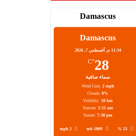
Damascus
Damascus
11:34 م,
أغسطس 7, 2026
28
°C
سماء صافية
Wind Gust:
2 mph
Clouds:
0%
Visibility:
10 km
Sunrise:
5:51 am
Sunset:
7:30 pm
يذكر أن صحيفة “الغارديان” البريطانية سبق وكشفت عن تفاصيل البرج الذي سيبنى في العاصمة دمشق، موضحة أنه مكون من 45 طابقاً، بتكلفة تقديرية تصل إلى
2 mph
1009 mb
53 %