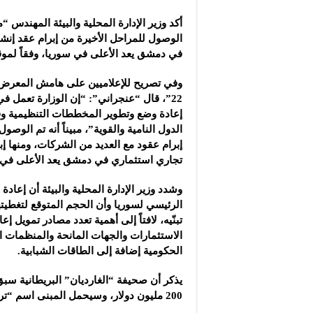
مجموعة “عمر الطيب ال
أكد وزير الإدارة المحلية والبيئة المهندس “
موقع “نيوز بيردز”: مشا
الوصول للمراحل الأخيرة من إبرام عقد إنش
شركة “قمم الجودة للمع
في دمشق يعد الأعلى في سوريا، وفقاً لموقع
وفي تصريح للإعلاميين على هامش المعرض ا
22”، قال “عنجراني”: “إن الوزارة تعمل في
إعادة وضع وتطوير المخططات التنظيمية وف
الدول النامية والقوية”، مبيناً أنه تم الوصو
إبرام عقود مع العديد من الشركات، ومنها إب
تجاري استثماري في دمشق يعد الأعلى في 
وشدد وزير الإدارة المحلية والبيئة أن إعادة 
الرئيسي لسوريا وأن الحجم المتوقع لتغطيته
تبنّيه، لافتاً إلى أهمية تعدد مصادر تمويل إعا
الاستثمارات والجهات المانحة والمنظمات 
الحكومية إضافة إلى الطاقات الشبابية.
200 مليون دولار، وسيحمل المبنى اسم “ترامب” محفوراً بالذهب في أعلاه.