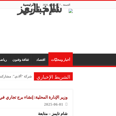
الرئيسية
الجمعة , 7 أغسطس 2026
أخبار ومحليّات
اقتصاد
ثقافة وفنون
رياض
الشريط الإخباري
شركة “ألادي”: مشاركتنا
شركة “أوبيكو” للبلاست
مشروع “رونق مهنا”: ال
وزير الإدارة المحلية: إنشاء برج تجاري 
معمل “أكسجين نبك”: ال
2025-06-01
شركة “ريبال”: شاركنا 
شام تايمز – متابعة