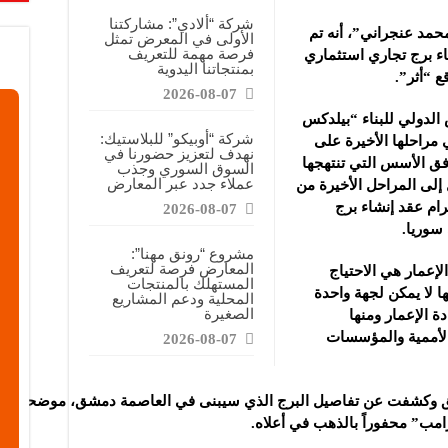
قابضة”: المعرض يشكل فرصة للقاء أصحاب الاختصاص وصناع القرار
شركة “ألادي”: مشاركتنا
محمد عنجراني”، أنه تم
الأولى في المعرض تمثل
ركتنا في المعرض تهدف إلى الترويج للموقع وتعزيز حضوره الإعلامي
فرصة مهمة للتعريف
اء برج تجاري استثماري
بمنتجاتنا اليدوية
دات الصناعية”: شاركنا بالمعرض لدعم مرحلة إعادة الإعمار في سوريا
 “أثر”.
2026-08-07
لدولي للبناء “بيلدكس
شركة “أوبيكو” للبلاستيك:
 مراحلها الأخيرة على
نهدف لتعزيز حضورنا في
ق الأسس التي تنتهجها
السوق السوري وجذب
عملاء جدد عبر المعارض
ل إلى المراحل الأخيرة من
رام عقد إنشاء برج
2026-08-07
سوريا.
مشروع “رونق مهنا”:
المعارض فرصة لتعريف
الإعمار هي الاحتياج
المستهلك بالمنتجات
ا لا يمكن لجهة واحدة
المحلية ودعم المشاريع
الصغيرة
دة الإعمار ومنها
الأممية والمؤسسات
2026-08-07