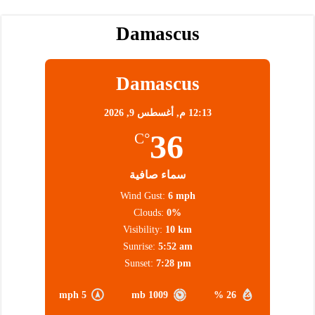
Damascus
Damascus
12:13 م,
أغسطس 9, 2026
36
°C
سماء صافية
Wind Gust:
6 mph
Clouds:
0%
Visibility:
10 km
Sunrise:
5:52 am
Sunset:
7:28 pm
5 mph
1009 mb
26 %