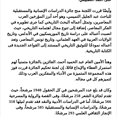
وأيضًا قررت اللجنة منح جائزة الدراسات الإنسانية والمستقبلية
للباحث عبد الجليل التميمي، وهو أحد أبرز المؤرخين العرب
المعاصرين، وتمثل أعماله البحث التاريخي كما جرى تطويره في
الفكر المعاصر، إضافة إلى تنوع مجال اهتمامه التاريخي، حيث
انصبت أعماله على دراسة تاريخ الموريسكيين في الأندلس، وتاريخ
الولايات العربية في العهد العثماني، وتاريخ تونس المعاصر، وتعد
أعماله نموذجًا للتوثيق التاريخي المستند إلى القواعد الجديدة فى
الكتابة التاريخية.
وهنأ الأمين العام عبد الحميد أحمد، الفائزين بالجائزة متمنياً لهم
استمرار العطاء والإبداع قائلا، إن لجنة تحكيم الجائزة قررت فوز
هذه المجموعة المتميزة من الأدباء والمفكرين العرب وذلك
لتميزهم كل في مجاله.
وكان قد بلغ عدد المرشحين في كل الحقول 1940 مرشحاً، حيث
تقدم لجائزة الشعر 258 مرشحًا، وفى القصة والرواية والمسرحية
566 مرشحًا، أما في الدراسات الأدبية والنقد فقد تقدم لنيلها 318
مرشحًا، والدراسات الإنسانية والمستقبلية 505 مرشحاً، وفى
الإنجاز الثقافي العلمي 293 مرشحًا.