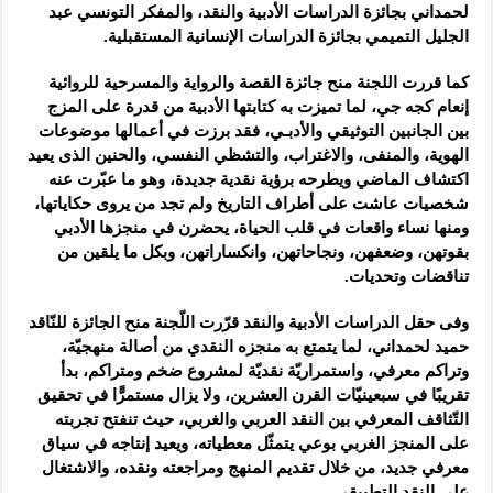
لحمداني بجائزة الدراسات الأدبية والنقد، والمفكر التونسي عبد
الجليل التميمي بجائزة الدراسات الإنسانية المستقبلية.
كما قررت اللجنة منح جائزة القصة والرواية والمسرحية للروائية
إنعام كجه جي، لما تميزت به كتابتها الأدبية من قدرة على المزج
بين الجانبين التوثيقي والأدبـي، فقد برزت في أعمالها موضوعات
الهوية، والمنفى، والاغتراب، والتشظي النفسي، والحنين الذى يعيد
اكتشاف الماضي ويطرحه برؤية نقدية جديدة، وهو ما عبّرت عنه
شخصيات عاشت على أطراف التاريخ ولم تجد من يروى حكاياتها،
ومنها نساء واقعات في قلب الحياة، يحضرن في منجزها الأدبي
بقوتهن، وضعفهن، ونجاحاتهن، وانكساراتهن، وبكل ما يلقين من
تناقضات وتحديات.
وفى حقل الدراسات الأدبية والنقد قرّرت اللّجنة منح الجائزة للنّاقد
حميد لحمداني، لما يتمتع به منجزه النقدي من أصالة منهجيّة،
وتراكم معرفي، واستمراريّة نقديّة لمشروع ضخم ومتراكم، بدأ
تقريبًا في سبعينيّات القرن العشرين، ولا يزال مستمرًّا في تحقيق
التّثاقف المعرفي بين النقد العربي والغربي، حيث تنفتح تجربته
على المنجز الغربي بوعي يتمثّل معطياته، ويعيد إنتاجه في سياق
معرفي جديد، من خلال تقديم المنهج ومراجعته ونقده، والاشتغال
على النقد التطبيقي.