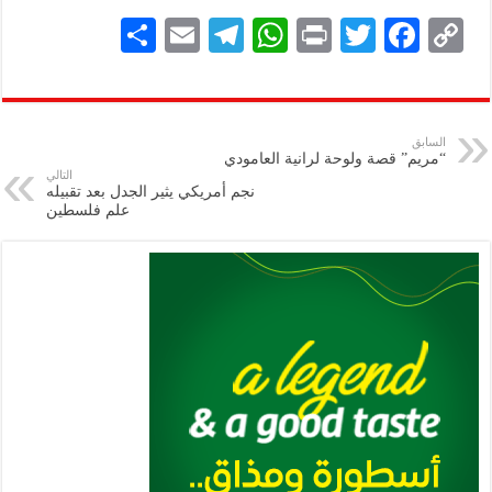
S
E
Te
W
P
T
F
C
h
m
le
h
ri
wi
ac
o
ar
ai
gr
at
nt
tt
eb
p
e
l
a
s
er
oo
y
السابق
“مريم” قصة ولوحة لرانية العامودي
m
A
k
Li
التالي
نجم أمريكي يثير الجدل بعد تقبيله
p
n
علم فلسطين
p
k