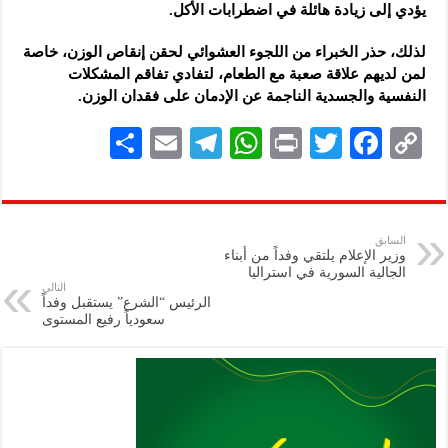
يؤدي إلى زيادة هائلة في اضطرابات الأكل.
لذلك، حذر الخبراء من اللجوء العشوائي لحقن إنقاص الوزن، خاصة
لمن لديهم علاقة صعبة مع الطعام، لتفادي تفاقم المشكلات
النفسية والجسدية الناجمة عن الإدمان على فقدان الوزن.
S
E
Te
W
P
T
F
C
h
m
le
h
ri
wi
ac
o
ar
ai
gr
at
nt
tt
eb
p
e
l
a
s
er
oo
y
السابق
وزير الإعلام يلتقي وفداً من أبناء
m
A
k
Li
الجالية السورية في استراليا
التالي
p
n
الرئيس “الشرع” يستقبل وفداً
سعودياً رفيع المستوى
p
k