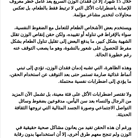
خلال 15 شهراً، إلا أن فقدان الوزن السريع يعد عامل خطر معروف
للإصابة باضطرابات الأكل التي لا ترتبط فقط بالطعام، بل تعكس
محاولات لتخدير مشاعر مؤلمة.
ويستخدم بعض الأشخاص الطعام للتعامل مع الضغوط النفسية،
سواء بالإفراط في تناوله أو تقييده، ولكن حقن إنقاص الوزن تقلل
الشهية بشكل كبير، ما يدفع البعض إلى تقليل تناول الطعام بشكل
مفرط للحصول على شعور بالنشوة، وهو ما يصعب التوقف عنه
رغم خطورة الحالة.
وهذه الظاهرة، التي تشبه إدمان فقدان الوزن، تؤدي إلى تبني
أنماط غذائية صارمة تستمر حتى بعد التوقف عن استخدام الحقن،
ما يؤدي إلى اضطرابات نفسية محتملة.
ولا تقتصر اضطرابات الأكل على فئة معينة، بل تشمل الآن المزيد
من الرجال والنساء بعد سن اليأس، مدفوعين بضغوط وسائل
التواصل الاجتماعي وصورة الجسد المثالية التي تروجها الثقافة
الحديثة.
ورغم أن هذه الحقن تفيد من يعانون مشاكل صحية حقيقية في
الوزن ولم تنجح معهم طرق أخرى، إلا أن استخدامها بدون رقابة