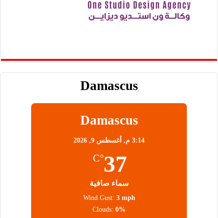
Damascus
Damascus
3:14 م,
أغسطس 9, 2026
37
°C
سماء صافية
Wind Gust:
3 mph
Clouds:
0%