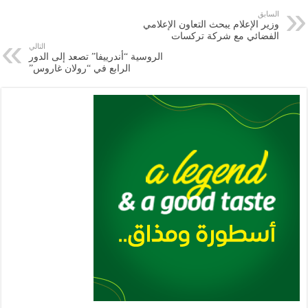
e
l
a
s
er
oo
y
السابق
وزير الإعلام يبحث التعاون الإعلامي
m
A
k
Li
الفضائي مع شركة تركسات
التالي
p
n
الروسية “أندرييفا” تصعد إلى الدور
الرابع في “رولان غاروس”
p
k