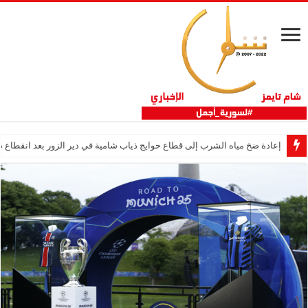
إعادة ضخ مياه الشرب إلى قطاع حوايج ذياب شامية في دير الزور بعد انقطاع دام 12 عا