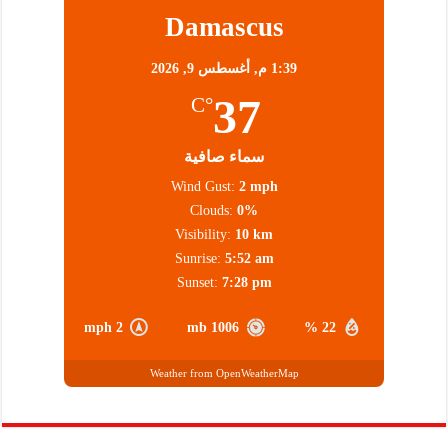
Damascus
1:39 م,
أغسطس 9, 2026
37
°C
سماء صافية
Wind Gust:
2 mph
Clouds:
0%
Visibility:
10 km
Sunrise:
5:52 am
Sunset:
7:28 pm
2 mph
1006 mb
22 %
Weather from OpenWeatherMap