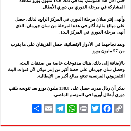
حتى الآن هذا الموسم، بما في ذلك 18.6 مليون يورو مكافأة
المشاركة في مرحلة الدوري من دوري الأبطال.
وأنهى إنتر ميلان مرحلة الدوري في المركز الرابع، لذلك، حصل
على مبالغ مالية أكثر في هذه المرحلة من سان جيرمان، الذي
أنهى مرحلة الدوري في المركز الـ15.
وبعد نجاحهما في الأدوار الإقصائية، حصل الفريقان على ما يقرب
من 57 مليون يورو.
بالإضافة إلى ذلك، هناك مدفوعات خاصة من صفقات البث،
وحصل سان جيرمان على حصة أكبر من إنتر ميلان لأن قنوات البث
التلفزيوني الفرنسية تدفع مبالغ أكبر من الإيطالية.
يذكر أن ريال مدريد حصل على 138.8 مليون يورو بعد تتويجه بلقب
دوري أبطال أوروبا في الموسم الماضي.
S
E
Te
W
P
T
F
C
h
m
le
h
ri
wi
ac
o
ar
ai
gr
at
nt
tt
eb
p