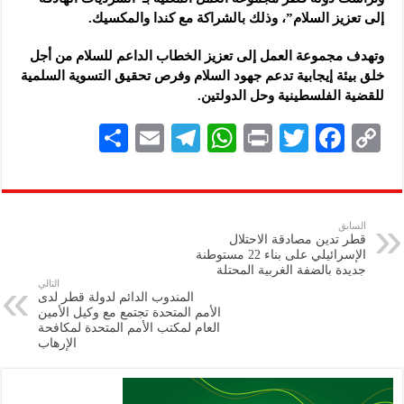
إلى تعزيز السلام”، وذلك بالشراكة مع كندا والمكسيك.
وتهدف مجموعة العمل إلى تعزيز الخطاب الداعم للسلام من أجل
خلق بيئة إيجابية تدعم جهود السلام وفرص تحقيق التسوية السلمية
للقضية الفلسطينية وحل الدولتين.
S
E
Te
W
P
T
F
C
h
m
le
h
ri
wi
ac
o
ar
ai
gr
at
nt
tt
eb
p
e
l
a
s
er
oo
y
السابق
قطر تدين مصادقة الاحتلال
m
A
k
Li
الإسرائيلي على بناء 22 مستوطنة
جديدة بالضفة الغربية المحتلة
p
n
التالي
المندوب الدائم لدولة قطر لدى
p
k
الأمم المتحدة تجتمع مع وكيل الأمين
العام لمكتب الأمم المتحدة لمكافحة
الإرهاب