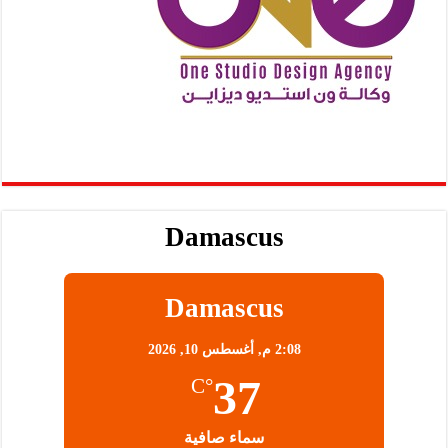
Damascus
Damascus
2:08 م,
أغسطس 10, 2026
37
°C
سماء صافية