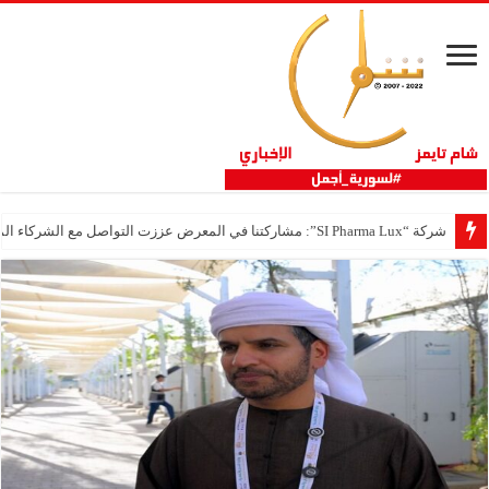
شركة “SI Pharma Lux”: مشاركتنا في المعرض عززت التواصل مع الشركاء المحليين والدوليين