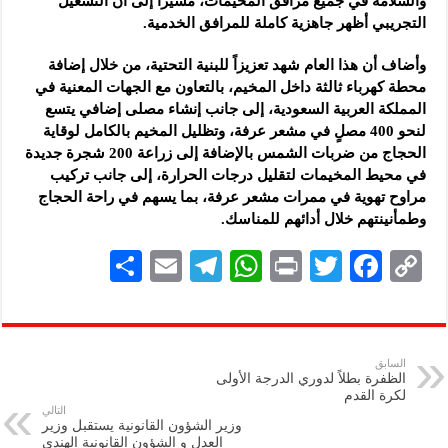
والسلامة في جميع مرافق المخيمات، مشيراً إلى أن التشغيل
التجريبي أظهر جاهزية كاملة للمرافق الخدمية.
وأضاف أن هذا العام شهد تعزيزاً للبنية التحتية، من خلال إضافة
محطة كهرباء ثالثة داخل المخيم، بالتعاون مع الجهات المعنية في
المملكة العربية السعودية، إلى جانب إنشاء مصلى إضافي يتسع
لنحو 400 مصلٍ في مشعر عرفة، وتظليل المخيم بالكامل لوقاية
الحجاج من ضربات الشمس بالإضافة إلى زراعة 200 شجرة جديدة
في محيط المخيمات لتقليل درجات الحرارة، إلى جانب تركيب
مراوح تهوية في ممرات مشعر عرفة، بما يسهم في راحة الحجاج
وطمأنينتهم خلال أدائهم للمناسك.
S
E
Te
W
P
T
F
C
h
m
le
h
ri
wi
ac
o
ar
ai
gr
at
nt
tt
eb
p
e
l
a
s
er
oo
y
السابق
الظفرة بطلاً لدوري الدرجة الأولى
m
A
k
Li
لكرة القدم
التالي
p
n
وزير الشؤون القانونية يستقبل وزير
العدل و الشؤون القانونية الهندي