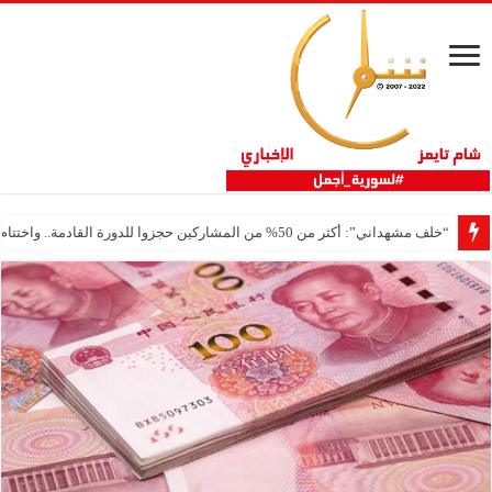
“خلف مشهداني”: أكثر من 50% من المشاركين حجزوا للدورة القادمة.. واختتام ناجح لفعاليات ثلاثية مشهداني الصناعية