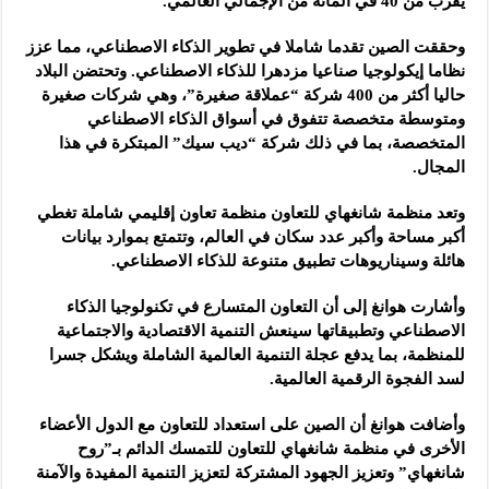
يقرب من 40 في المائة من الإجمالي العالمي.
وحققت الصين تقدما شاملا في تطوير الذكاء الاصطناعي، مما عزز
نظاما إيكولوجيا صناعيا مزدهرا للذكاء الاصطناعي. وتحتضن البلاد
حاليا أكثر من 400 شركة “عملاقة صغيرة”، وهي شركات صغيرة
ومتوسطة متخصصة تتفوق في أسواق الذكاء الاصطناعي
المتخصصة، بما في ذلك شركة “ديب سيك” المبتكرة في هذا
المجال.
وتعد منظمة شانغهاي للتعاون منظمة تعاون إقليمي شاملة تغطي
أكبر مساحة وأكبر عدد سكان في العالم، وتتمتع بموارد بيانات
هائلة وسيناريوهات تطبيق متنوعة للذكاء الاصطناعي.
وأشارت هوانغ إلى أن التعاون المتسارع في تكنولوجيا الذكاء
الاصطناعي وتطبيقاتها سينعش التنمية الاقتصادية والاجتماعية
للمنظمة، بما يدفع عجلة التنمية العالمية الشاملة ويشكل جسرا
لسد الفجوة الرقمية العالمية.
وأضافت هوانغ أن الصين على استعداد للتعاون مع الدول الأعضاء
الأخرى في منظمة شانغهاي للتعاون للتمسك الدائم بـ”روح
شانغهاي” وتعزيز الجهود المشتركة لتعزيز التنمية المفيدة والآمنة