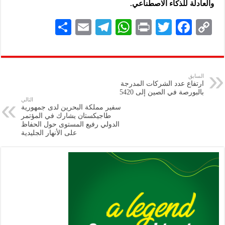
والعادلة للذكاء الاصطناعي.
S
E
Te
W
P
T
F
C
h
m
le
h
ri
wi
ac
o
ar
ai
gr
at
nt
tt
eb
p
e
l
a
s
er
oo
y
السابق
ارتفاع عدد الشركات المدرجة
m
A
k
Li
بالبورصة في الصين إلى 5420
التالي
p
n
سفير مملكة البحرين لدى جمهورية
طاجيكستان يشارك في المؤتمر
p
k
الدولي رفيع المستوى حول الحفاظ
على الأنهار الجليدية