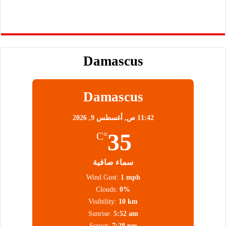
Damascus
Damascus
11:42 ص,
أغسطس 9, 2026
35
°C
سماء صافية
Wind Gust:
1 mph
Clouds:
0%
Visibility:
10 km
Sunrise:
5:52 am
Sunset:
7:28 pm