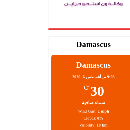
Damascus
Damascus
9:03 م,
أغسطس 6, 2026
30
°C
سماء صافية
Wind Gust:
1 mph
Clouds:
0%
Visibility:
10 km