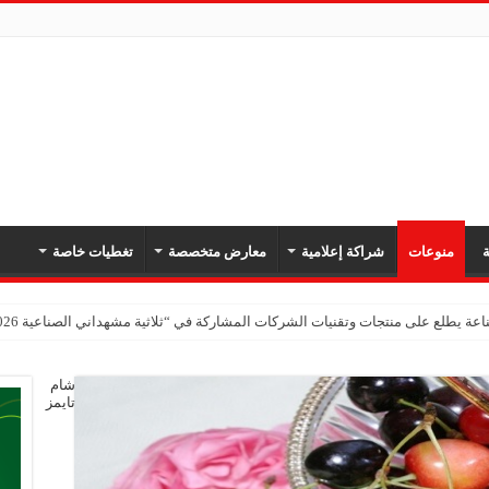
ة
منوعات
شراكة إعلامية
معارض متخصصة
تغطيات خاصة
عة يطلع على منتجات وتقنيات الشركات المشاركة في “ثلاثية مشهداني الصناعية 2026” بدمشق
شام
تايمز