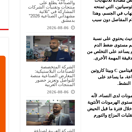
ئص مضادة للالتهابات
والصناعة يطلع على
منتجات وتقنيات الشركات
وسيانين، التي تمنحه
المشاركة في “ثلاثية
لالتهاب في الجسم، وهذا
مشهداني الصناعية 2026”
لام المفاصل دون سبب
بدمشق
2026-08-06
، حيث يحتوي على نسبة
ظيم مستوى ضغط الدم
م يساعد على التخلص من
دقيقة المهمة الأخرى.
الشركة المتخصصة
وثالثاً- بالإضافة إلى ذلك يحتوي الكرز على فيتامين С وبيتا كاروتين
للصناعات البلاستيكية:
المعارض الصناعية منصة
اعة، ما يساعد على
للتواصل وتعزيز حضور
 النشط.
المنتجات العربية
2026-08-06
مونات لدى النساء، لأنه
توى الهرمونات الأنثوية
ال فترة ما قبل الحيض
بات المزاج والتورم
الشركة العربية لصناعة