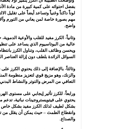
وأوضحت الطبيبة أن الكرز يتميز أولاً بخصا
بفضل احتوائه على كمية كبيرة من مادة الأنث
لوناً داكناً وغنياً وتساعد أيضاً على تقليل ا
مهم بصورة خاصة لمن يعاني من التورم وآ
واضح.
وثانياً- الكرز مفيد للقلب والأوعية الدموية
عالية من البوتاسيوم الذي يساعد على تن
ويحسن وظائف القلب، وتناول الكرز بانتظا
السوائل الزائدة بلطف دون إزالة العناصر ال
والزنك، وهو مزيج قوي لتعزيز منظومة المن
التعافي من المرض والتوتر والنشاط البدني
ورابعاً- للكرز تأثير إيجابي على مستوى الهر
يحتوي على فيتويستروجينات نباتية، تدعم مس
بشكل لطيف لذلك الكرز مفيد بشكل خاص خل
وانقطاع الطمث – حيث يمكن أن يقلل من تقل
والصداع.