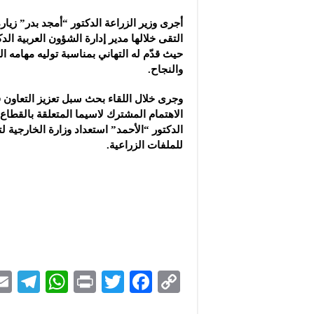
أجرى وزير الزراعة الدكتور “أمجد بدر” زيارة
التقى خلالها مدير إدارة الشؤون العربية ال
حيث قدّم له التهاني بمناسبة توليه مهامه الج
والنجاح.
وجرى خلال اللقاء بحث سبل تعزيز التعاون 
الاهتمام المشترك لاسيما المتعلقة بالقطاع 
الدكتور “الأحمد” استعداد وزارة الخارجية ل
للملفات الزراعية.
Te
W
P
T
F
C
le
h
ri
wi
ac
o