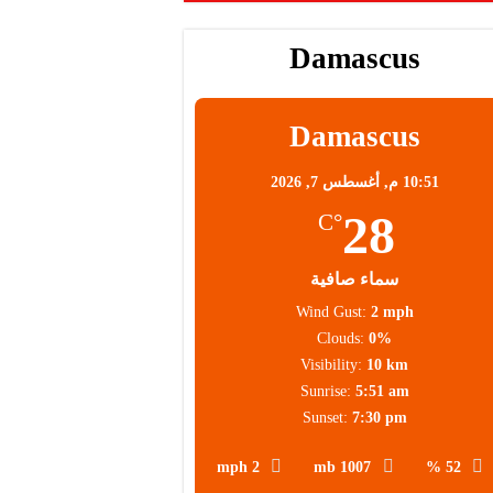
Damascus
Damascus
10:51 م,
أغسطس 7, 2026
28
°C
سماء صافية
Wind Gust:
2 mph
Clouds:
0%
Visibility:
10 km
Sunrise:
5:51 am
Sunset:
7:30 pm
2 mph
1007 mb
52 %