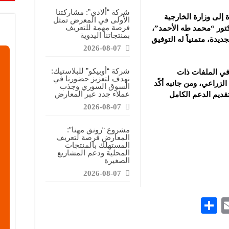
شركة “ألادي”: مشاركتنا
 إلى وزارة الخارجية
الأولى في المعرض تمثل
فرصة مهمة للتعريف
دكتور “محمد طه الأحمد”،
بمنتجاتنا اليدوية
ديدة، متمنياً له التوفيق
2026-08-07
شركة “أوبيكو” للبلاستيك:
في الملفات ذات
نهدف لتعزيز حضورنا في
الزراعي، ومن جانبه أكًد
السوق السوري وجذب
عملاء جدد عبر المعارض
تقديم الدعم الكامل
2026-08-07
مشروع “رونق مهنا”:
المعارض فرصة لتعريف
المستهلك بالمنتجات
المحلية ودعم المشاريع
الصغيرة
2026-08-07
S
E
h
m